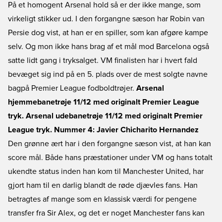
På et homogent Arsenal hold så er der ikke mange, som
virkeligt stikker ud. I den forgangne sæson har Robin van
Persie dog vist, at han er en spiller, som kan afgøre kampe
selv. Og mon ikke hans brag af et mål mod Barcelona også
satte lidt gang i tryksalget. VM finalisten har i hvert fald
bevæget sig ind på en 5. plads over de mest solgte navne
bagpå Premier League fodboldtrøjer.
Arsenal
hjemmebanetrøje 11/12 med originalt Premier League
tryk.
Arsenal udebanetrøje 11/12 med originalt Premier
League tryk.
Nummer 4: Javier Chicharito Hernandez
Den grønne ært har i den forgangne sæson vist, at han kan
score mål. Både hans præstationer under VM og hans totalt
ukendte status inden han kom til Manchester United, har
gjort ham til en darlig blandt de røde djævles fans. Han
betragtes af mange som en klassisk værdi for pengene
transfer fra Sir Alex, og det er noget Manchester fans kan