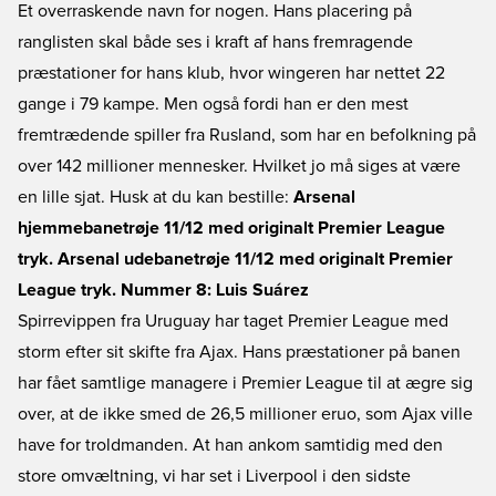
Et overraskende navn for nogen. Hans placering på
ranglisten skal både ses i kraft af hans fremragende
præstationer for hans klub, hvor wingeren har nettet 22
gange i 79 kampe. Men også fordi han er den mest
fremtrædende spiller fra Rusland, som har en befolkning på
over 142 millioner mennesker. Hvilket jo må siges at være
en lille sjat. Husk at du kan bestille:
Arsenal
hjemmebanetrøje 11/12 med originalt Premier League
tryk.
Arsenal udebanetrøje 11/12 med originalt Premier
League tryk.
Nummer 8: Luis Suárez
Spirrevippen fra Uruguay har taget Premier League med
storm efter sit skifte fra Ajax. Hans præstationer på banen
har fået samtlige managere i Premier League til at ægre sig
over, at de ikke smed de 26,5 millioner eruo, som Ajax ville
have for troldmanden. At han ankom samtidig med den
store omvæltning, vi har set i Liverpool i den sidste