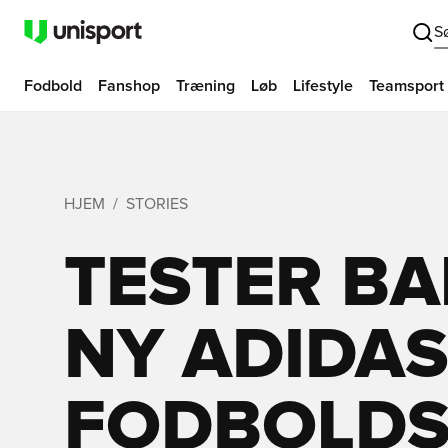
S
Fodbold
Fanshop
Træning
Løb
Lifestyle
Teamsport
HJEM
STORIES
TESTER BA
NY ADIDA
FODBOLDS