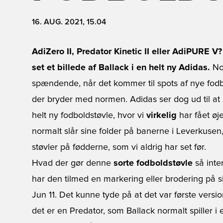
16. AUG. 2021, 15.04
AdiZero II, Predator Kinetic II eller AdiPURE V
set et billede af Ballack i en helt ny Adidas.
Nor
spændende, når det kommer til spots af nye fodbo
der bryder med normen. Adidas ser dog ud til at 
helt ny fodboldstøvle, hvor vi
virkelig
har fået øj
normalt slår sine folder på banerne i Leverkusen
støvler på fødderne, som vi aldrig har set før.
Hvad der gør denne
sorte fodboldstøvle
så inte
har den tilmed en markering eller brodering på sid
Jun 11. Det kunne tyde på at det var første vers
det er en Predator, som Ballack normalt spiller i 