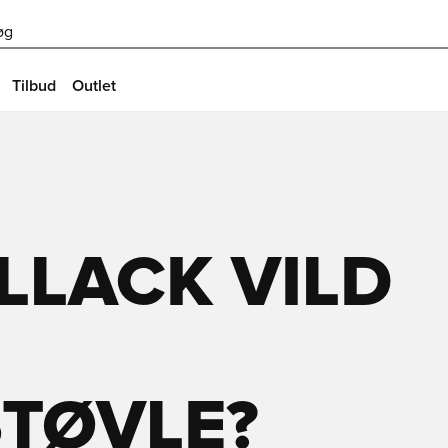
øg
Tilbud
Outlet
LLACK VILD
S
TØVLE?