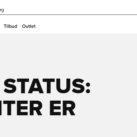
øg
Tilbud
Outlet
 STATUS:
TER ER