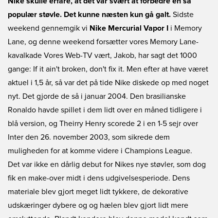
Nike skulle erfare, at det var svært at forbedre en så
populær støvle. Det kunne næsten kun gå galt.
Sidste
weekend gennemgik vi
Nike Mercurial Vapor I
i Memory
Lane, og denne weekend forsætter vores Memory Lane-
kavalkade Vores Web-TV vært, Jakob, har sagt det 1000
gange: If it ain't broken, don't fix it. Men efter at have været
aktuel i 1,5 år, så var det på tide Nike diskede op med noget
nyt. Det gjorde de så i januar 2004. Den brasilianske
Ronaldo havde spillet i dem lidt over en måned tidligere i
blå version, og Theirry Henry scorede 2 i en 1-5 sejr over
Inter den 26. november 2003, som sikrede dem
muligheden for at komme videre i Champions League.
Det var ikke en dårlig debut for Nikes nye støvler, som dog
fik en make-over midt i dens udgivelsesperiode. Dens
materiale blev gjort meget lidt tykkere, de dekorative
udskæringer dybere og og hælen blev gjort lidt mere