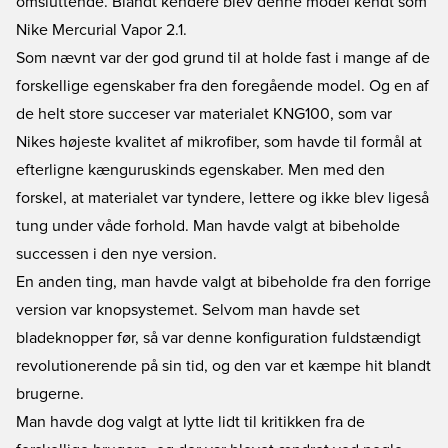
omsluttende. Blandt kendere blev denne model kendt som
Nike Mercurial Vapor 2.1.
Som nævnt var der god grund til at holde fast i mange af de
forskellige egenskaber fra den foregående model. Og en af
de helt store succeser var materialet KNG100, som var
Nikes højeste kvalitet af mikrofiber, som havde til formål at
efterligne kænguruskinds egenskaber. Men med den
forskel, at materialet var tyndere, lettere og ikke blev ligeså
tung under våde forhold. Man havde valgt at bibeholde
successen i den nye version.
En anden ting, man havde valgt at bibeholde fra den forrige
version var knopsystemet. Selvom man havde set
bladeknopper før, så var denne konfiguration fuldstændigt
revolutionerende på sin tid, og den var et kæmpe hit blandt
brugerne.
Man havde dog valgt at lytte lidt til kritikken fra de