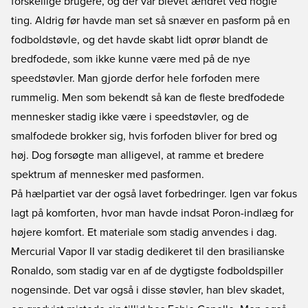
forskellige brugere, og der var blevet ændret ved nogle
ting. Aldrig før havde man set så snæver en pasform på en
fodboldstøvle, og det havde skabt lidt oprør blandt de
bredfodede, som ikke kunne være med på de nye
speedstøvler. Man gjorde derfor hele forfoden mere
rummelig. Men som bekendt så kan de fleste bredfodede
mennesker stadig ikke være i speedstøvler, og de
smalfodede brokker sig, hvis forfoden bliver for bred og
høj. Dog forsøgte man alligevel, at ramme et bredere
spektrum af mennesker med pasformen.
På hælpartiet var der også lavet forbedringer. Igen var fokus
lagt på komforten, hvor man havde indsat Poron-indlæg for
højere komfort. Et materiale som stadig anvendes i dag.
Mercurial Vapor II var stadig dedikeret til den brasilianske
Ronaldo, som stadig var en af de dygtigste fodboldspiller
nogensinde. Det var også i disse støvler, han blev skadet,