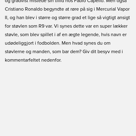
og gradvist mistede sin tillid hos Fabio Capello. Men også
Cristiano Ronaldo begyndte at røre på sig i Mercurial Vapor
II, og han blev i større og større grad et lige så vigtigt ansigt
for støvlen som R9 var. Vi synes dette var en super lækker
støvle, som blev spillet i af en ægte legende, hvis navn er
udødeliggjort i fodbolden. Men hvad synes du om
støvlerne og manden, som bar dem? Giv dit besyv med i
kommentarfeltet nedenfor.