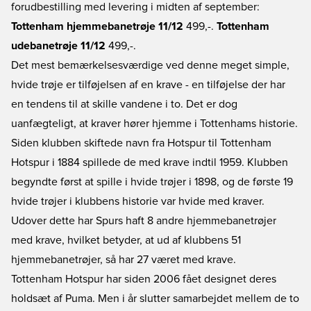
forudbestilling med levering i midten af september:
Tottenham hjemmebanetrøje 11/12
499,-.
Tottenham
udebanetrøje 11/12
499,-.
Det mest bemærkelsesværdige ved denne meget simple,
hvide trøje er tilføjelsen af en krave - en tilføjelse der har
en tendens til at skille vandene i to. Det er dog
uanfægteligt, at kraver hører hjemme i Tottenhams historie.
Siden klubben skiftede navn fra Hotspur til Tottenham
Hotspur i 1884 spillede de med krave indtil 1959. Klubben
begyndte først at spille i hvide trøjer i 1898, og de første 19
hvide trøjer i klubbens historie var hvide med kraver.
Udover dette har Spurs haft 8 andre hjemmebanetrøjer
med krave, hvilket betyder, at ud af klubbens 51
hjemmebanetrøjer, så har 27 været med krave.
Tottenham Hotspur har siden 2006 fået designet deres
holdsæt af Puma. Men i år slutter samarbejdet mellem de to