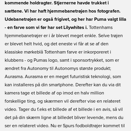
kommende holdragter. Stjernerne havde trukket i
sættene. Vi har haft hjemmebanetrøjen hos fotografen.
Udebanetrøjen er også frigivet, og her har Puma valgt lilla
- en farve som vi før har set Lilywhites i.
Tottenhams
hjemmebanetrøjer er i år blevet meget enkle. Selve trøjen
er blevet helt hvid, og det eneste vi får at se af den
klassiske mørkeblå Tottenham farve er inkorporeret i
klubbens - og Pumas logo, samt i sponsortrykket, som er
ændret fra Autonomy til Autonomys største produkt;
Aurasma. Aurasma er en meget futuristisk teknologi, som
kan installeres på din smartphone. Derefter kan du via dit
kamera tage et billede af op imod en halv million
forskellige ting, og skærmen vil derefter vise en relateret
video. Tager du f.eks et billede af et billede i en avis, så vil
det på din skærm ligne at billedet bliver levende, mens du
ser en relateret video. Nu er Spurs fodboldtrøjer kommet til