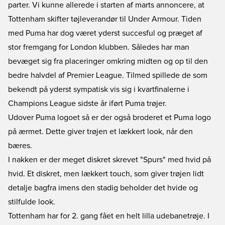
parter. Vi kunne allerede i starten af marts annoncere, at
Tottenham skifter tøjleverandør til Under Armour. Tiden
med Puma har dog været yderst succesful og præget af
stor fremgang for London klubben. Således har man
bevæget sig fra placeringer omkring midten og op til den
bedre halvdel af Premier League. Tilmed spillede de som
bekendt på yderst sympatisk vis sig i kvartfinalerne i
Champions League sidste år iført Puma trøjer.
Udover Puma logoet så er der også broderet et Puma logo
på ærmet. Dette giver trøjen et lækkert look, når den
bæres.
I nakken er der meget diskret skrevet "Spurs" med hvid på
hvid. Et diskret, men lækkert touch, som giver trøjen lidt
detalje bagfra imens den stadig beholder det hvide og
stilfulde look.
Tottenham har for 2. gang fået en helt lilla udebanetrøje. I