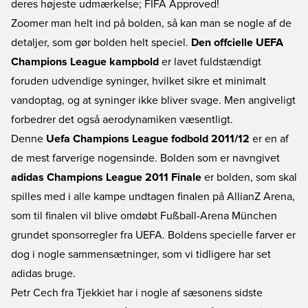
deres højeste udmærkelse; FIFA Approved!
Zoomer man helt ind på bolden, så kan man se nogle af de
detaljer, som gør bolden helt speciel.
Den offcielle UEFA
Champions League kampbold
er lavet fuldstændigt
foruden udvendige syninger, hvilket sikre et minimalt
vandoptag, og at syninger ikke bliver svage. Men angiveligt
forbedrer det også aerodynamiken væsentligt.
Denne
Uefa Champions League fodbold 2011/12
er en af
de mest farverige nogensinde. Bolden som er navngivet
adidas Champions League 2011 Finale
er bolden, som skal
spilles med i alle kampe undtagen finalen på AllianZ Arena,
som til finalen vil blive omdøbt Fußball-Arena München
grundet sponsorregler fra UEFA. Boldens specielle farver er
dog i nogle sammensætninger, som vi tidligere har set
adidas bruge.
Petr Cech fra Tjekkiet har i nogle af sæsonens sidste