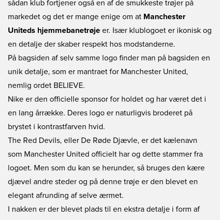
sådan klub fortjener også en af de smukkeste trøjer på
markedet og det er mange enige om at
Manchester
Uniteds hjemmebanetrøje
er. Især klublogoet er ikonisk og
en detalje der skaber respekt hos modstanderne.
På bagsiden af selv samme logo finder man på bagsiden en
unik detalje, som er mantraet for Manchester United,
nemlig ordet BELIEVE.
Nike er den officielle sponsor for holdet og har været det i
en lang årrække. Deres logo er naturligvis broderet på
brystet i kontrastfarven hvid.
The Red Devils, eller De Røde Djævle, er det kælenavn
som Manchester United officielt har og dette stammer fra
logoet. Men som du kan se herunder, så bruges den kære
djævel andre steder og på denne trøje er den blevet en
elegant afrunding af selve ærmet.
I nakken er der blevet plads til en ekstra detalje i form af