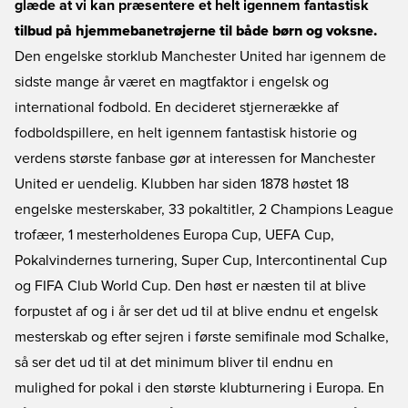
glæde at vi kan præsentere et helt igennem fantastisk
tilbud på hjemmebanetrøjerne til både børn og voksne.
Den engelske storklub Manchester United har igennem de
sidste mange år været en magtfaktor i engelsk og
international fodbold. En decideret stjernerække af
fodboldspillere, en helt igennem fantastisk historie og
verdens største fanbase gør at interessen for Manchester
United er uendelig. Klubben har siden 1878 høstet 18
engelske mesterskaber, 33 pokaltitler, 2 Champions League
trofæer, 1 mesterholdenes Europa Cup, UEFA Cup,
Pokalvindernes turnering, Super Cup, Intercontinental Cup
og FIFA Club World Cup. Den høst er næsten til at blive
forpustet af og i år ser det ud til at blive endnu et engelsk
mesterskab og efter sejren i første semifinale mod Schalke,
så ser det ud til at det minimum bliver til endnu en
mulighed for pokal i den største klubturnering i Europa. En