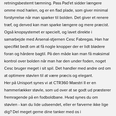
retningsbestemt tæmning. Pass Pad'et sidder længere
omme mod hælen, og er en flad plade, som giver minimal
forstyrrelse når man sparker til bolden. Det giver et renere
træf, og derved kan man sparke længere og mere præcist.
Også knopsystemet er specielt, og lavet direkte i
samarbejde med Arsenal-stjernen Cesc Fabregas. Han har
specifikt bedt om at få nogle knopper der er lidt blødere
foran og hårdere bagtil. På den måde kan man få maksimal
kontrol over bolden når man har den under foden, noget
Cesc bruger meget i sit spil. Det handler med andre ord om
at optimere støvlen til at være præcis og elegant.
Her på Unisport synes vi at CTR360 Maestri II er en
hammerlækker støvle, som ud over at se godt ud præsterer
fremragende på en fodboldbane. Hvad synes du om
støvlen - kan du lide udseendet, eller er farverne ikke lige
dig? Del meget gerne dine tanker med os i