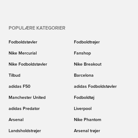
POPULÆRE KATEGORIER
Fodboldstøvler
Fodboldtrøjer
Nike Mercurial
Fanshop
Nike Fodboldstøvler
Nike Breakout
Tilbud
Barcelona
adidas F50
adidas Fodboldstøvler
Manchester United
Fodboldtøj
adidas Predator
Liverpool
Arsenal
Nike Phantom
Landsholdstrøjer
Arsenal trøjer