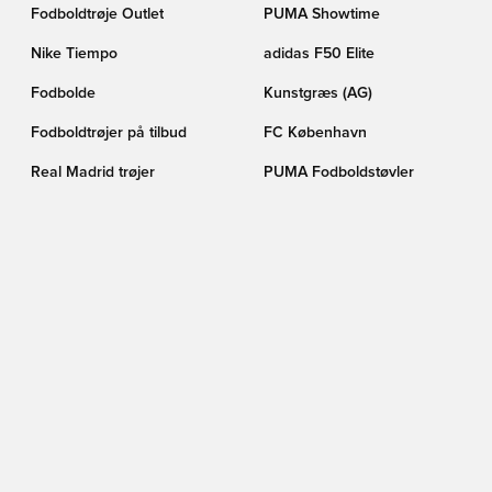
Fodboldtrøje Outlet
PUMA Showtime
Nike Tiempo
adidas F50 Elite
Fodbolde
Kunstgræs (AG)
Fodboldtrøjer på tilbud
FC København
Real Madrid trøjer
PUMA Fodboldstøvler
Barcelona trøjer
Fodboldstøvler på tilbud
FØLG OS HER
TIKTOK