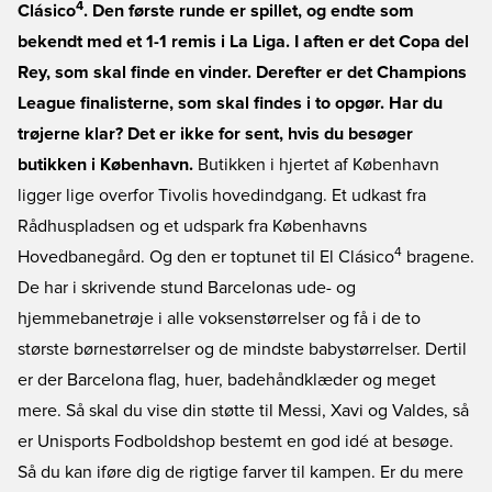
4
Clásico
. Den første runde er spillet, og endte som
bekendt med et 1-1 remis i La Liga. I aften er det Copa del
Rey, som skal finde en vinder. Derefter er det Champions
League finalisterne, som skal findes i to opgør. Har du
trøjerne klar? Det er ikke for sent, hvis du besøger
butikken i København.
Butikken i hjertet af København
ligger lige overfor Tivolis hovedindgang. Et udkast fra
Rådhuspladsen og et udspark fra Københavns
4
Hovedbanegård. Og den er toptunet til El Clásico
bragene.
De har i skrivende stund Barcelonas ude- og
hjemmebanetrøje i alle voksenstørrelser og få i de to
største børnestørrelser og de mindste babystørrelser. Dertil
er der Barcelona flag, huer, badehåndklæder og meget
mere. Så skal du vise din støtte til Messi, Xavi og Valdes, så
er Unisports Fodboldshop bestemt en god idé at besøge.
Så du kan iføre dig de rigtige farver til kampen. Er du mere