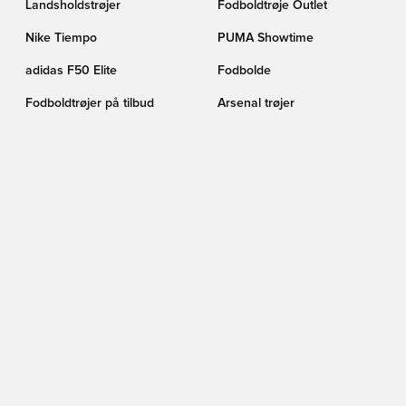
Landsholdstrøjer
Fodboldtrøje Outlet
Nike Tiempo
PUMA Showtime
adidas F50 Elite
Fodbolde
Fodboldtrøjer på tilbud
Arsenal trøjer
Real Madrid trøjer
FC København
Kunstgræs (AG)
Barcelona trøjer
Fodboldstøvler på tilbud
PUMA Fodboldstøvler
FØLG OS HER