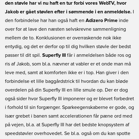
den støvle har vi nu haft en tur forbi vores WebTV, hvor
Jakob er gået støvlen efter i sømmende i en anmeldelse.
I
den forbindelse har han også haft en
Adizero Prime
inde
over for at lave den næsten selvskrevne sammenligning
mellem de to. Konklusionen er overraskende nok ikke
entydig, og det er derfor op til dig hvilken støvle der bedst
passer til dit spil.
Superfly III
får i anmeldelsen både ros og
ris af Jakob, som bl.a. nævner at vabler er et onde man må
leve med, samt at komforten ikke er i top. Han giver i den
forbindelse et lille baggårdstrick til hvordan du kan bløde
overdelen på din Superfly III en lille smule op. Der er dog
også sider hvor Superfly III imponerer og er blevet forbedret
i forhold til sin forgænger. Sparkeegenskaberne er gode, og
især grebet i banen samt accelerationen får pæne ord med
på vejen, bl.a. at Superfly III har det bedste knopsystem af
speedstøvler overhovedet. Se bl.a. også om du kan spotte