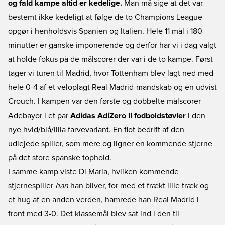
og fald kampe altid er kedelige.
Man må sige at det var
bestemt ikke kedeligt at følge de to Champions League
opgør i henholdsvis Spanien og Italien. Hele 11 mål i 180
minutter er ganske imponerende og derfor har vi i dag valgt
at holde fokus på de målscorer der var i de to kampe. Først
tager vi turen til Madrid, hvor Tottenham blev lagt ned med
hele 0-4 af et veloplagt Real Madrid-mandskab og en udvist
Crouch. I kampen var den første og dobbelte målscorer
Adebayor i et par
Adidas AdiZero II fodboldstøvler
i den
nye hvid/blå/lilla farvevariant. En flot bedrift af den
udlejede spiller, som mere og ligner en kommende stjerne
på det store spanske tophold.
I samme kamp viste Di Maria, hvilken kommende
stjernespiller
han
han bliver, for med et frækt lille træk og
et hug af en anden verden, hamrede han Real Madrid i
front med 3-0. Det klassemål blev sat ind i den til