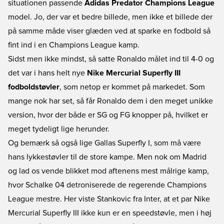
situationen passende
Adidas Predator Champions League
model. Jo, der var et bedre billede, men ikke et billede der
på samme måde viser glæden ved at sparke en fodbold så
fint ind i en Champions League kamp.
Sidst men ikke mindst, så satte Ronaldo målet ind til 4-0 og
det var i hans helt nye
Nike Mercurial Superfly III
fodboldstøvler
, som netop er kommet på markedet. Som
mange nok har set, så får Ronaldo dem i den meget unikke
version, hvor der både er SG og FG knopper på, hvilket er
meget tydeligt lige herunder.
Og bemærk så også lige Gallas Superfly I, som må være
hans lykkestøvler til de store kampe. Men nok om Madrid
og lad os vende blikket mod aftenens mest målrige kamp,
hvor Schalke 04 detroniserede de regerende Champions
League mestre. Her viste Stankovic fra Inter, at et par Nike
Mercurial Superfly III ikke kun er en speedstøvle, men i høj