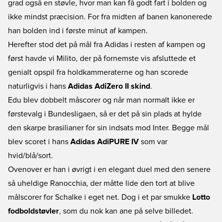
grad også en støvle, hvor man kan få godt fart i bolden og
ikke mindst præcision. For fra midten af banen kanonerede
han bolden ind i første minut af kampen.
Herefter stod det på mål fra Adidas i resten af kampen og
først havde vi Milito, der på fornemste vis afsluttede et
genialt opspil fra holdkammeraterne og han scorede
naturligvis i hans
Adidas AdiZero II skind
.
Edu blev dobbelt måscorer og når man normalt ikke er
førstevalg i Bundesligaen, så er det på sin plads at hylde
den skarpe brasilianer for sin indsats mod Inter. Begge mål
blev scoret i hans
Adidas AdiPURE IV
som var
hvid/blå/sort.
Ovenover er han i øvrigt i en elegant duel med den senere
så uheldige Ranocchia, der måtte lide den tort at blive
målscorer for Schalke i eget net. Dog i et par smukke
Lotto
fodboldstøvler
, som du nok kan ane på selve billedet.