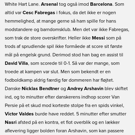
White Hart Lane.
Arsenal
tog også imod
Barcelona
. Som
altid var
Cesc Fabregas
i fokus, da det ikke er nogen
hemmelighed, at mange gerne så ham spille for hans
modstandere og barndomsklub. Men det var ikke Fabregas,
som trak de store overskrifter. Heller ikke
Messi
som på
trods af sprudlende spil ikke formåede at score sit første
mål på engelsk grund. Derimod stod han bag en assist til
David Villa
, som scorede til 0-1. Så var der mange, som
troede at kampen var slut. Men som bekendt er en
fodboldkamp aldrig færdig før dommeren har fløjtet.
Danske
Nicklas Bendtner
og
Andrey Arshavin
blev skiftet
ind, og to minutter efter danskerens indhop scorer Van
Persie på et skud mod korteste stolpe fra en spids vinkel,
Victor Valdes
burde have reddet. 5 minutter efter smutter
Nasri
afsted på en kontra, et flot overblik og en lækker
aflevering ligger bolden foran Arshavin, som kan passere