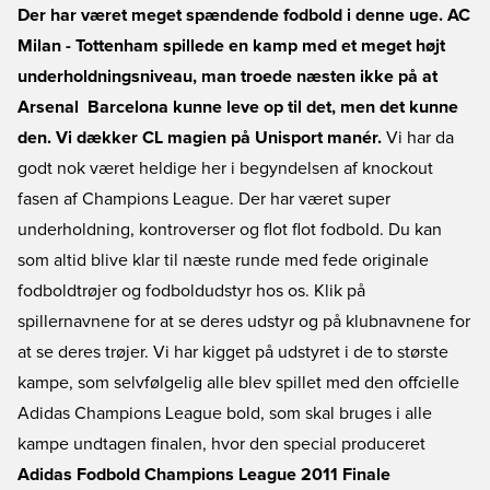
Der har været meget spændende fodbold i denne uge. AC
Milan - Tottenham spillede en kamp med et meget højt
underholdningsniveau, man troede næsten ikke på at
Arsenal  Barcelona kunne leve op til det, men det kunne
den. Vi dækker CL magien på Unisport manér.
Vi har da
godt nok været heldige her i begyndelsen af knockout
fasen af Champions League. Der har været super
underholdning, kontroverser og flot flot fodbold. Du kan
som altid blive klar til næste runde med fede originale
fodboldtrøjer og fodboldudstyr hos os. Klik på
spillernavnene for at se deres udstyr og på klubnavnene for
at se deres trøjer. Vi har kigget på udstyret i de to største
kampe, som selvfølgelig alle blev spillet med den offcielle
Adidas Champions League bold, som skal bruges i alle
kampe undtagen finalen, hvor den special produceret
Adidas Fodbold Champions League 2011 Finale