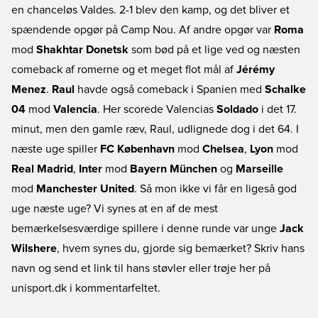
en chanceløs Valdes. 2-1 blev den kamp, og det bliver et
spændende opgør på Camp Nou. Af andre opgør var
Roma
mod
Shakhtar Donetsk
som bød på et lige ved og næsten
comeback af romerne og et meget flot mål af
Jérémy
Menez
.
Raul
havde også comeback i Spanien med
Schalke
04
mod
Valencia
. Her scorede Valencias
Soldado
i det 17.
minut, men den gamle ræv, Raul, udlignede dog i det 64. I
næste uge spiller
FC København
mod
Chelsea
,
Lyon
mod
Real Madrid
,
Inter
mod
Bayern München
og
Marseille
mod
Manchester United
. Så mon ikke vi får en ligeså god
uge næste uge? Vi synes at en af de mest
bemærkelsesværdige spillere i denne runde var unge
Jack
Wilshere
, hvem synes du, gjorde sig bemærket? Skriv hans
navn og send et link til hans støvler eller trøje her på
unisport.dk i kommentarfeltet.