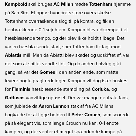
Kampbold
skal bruges
AC Milan
mødte
Tottenham
hjemme
på San Siro. Et opgør hvor årets store overraskelse
Tottenham overraskende slog til på kontra, og fik en
benbrækkende 0-1 sejr hjem. Kampen blev udkæmpet i et
hæsblæsende tempo, og der blev ikke holdt tilbage. Det
var en hæsblæsende start, som Tottenham fik lagt mod
Abiattis
mål. Men da Abiatti blev skadet og udskiftet af, var
det som at spillet vendte lidt. Og da anden halvleg gik i
gang, så var det
Gomes
i den anden ende, som måtte
levere nogle pragt redninger. Kampen vil dog især huskes
for
Flaminis
hæsblæsende stempling på
Corluka
, og
Gattusos
vanvittige opførsel. Der var mange neutrale fans,
som jublede da
Aaron Lennon
stak af fra AC Milans
bagkæde for at ligge bolden til
Peter Crouch
, som scorede
på så elegant vis, som lange Crouch nu kan. 0-1 endte
kampen, og der venter et meget spændende kampe på