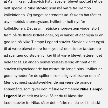
at Azim Ikzamudinovich Fatullayev er blevet spottet i et par
helt specielle Nike støvler, som må være fra Tiempo
kollektionen. Og meget ser ændret ud. Støvlen har fået et
asymmetrisk snørresystem, hvilket er helt nyt for
kollektionen. Det asymmetriske snøresystem vinder stort
frem på de fleste kollektioner, og vi håber, at det også er en
god ide på Nike Tiempo Legend støvler. Støvlen virker også
til at være blevet mere formsyet, så den sidder tættere op
ad svangen og støvlen virker til at være blevet lettere i det
hele taget. En anden bemærkelsesværdig attribut er at
støvlen tilsyneladende har mistet sin lange pløs. Hvilket er
gode nyheder for de spillere, som alligevel skærer den af.
Men det mest opsigtsvækkende må være de orange
snørebånd, som giver den måske kommende
Nike Tiempo
Legend IV
et helt nyt look. Så er du til klassiske
læderstøvler fra Nike, så er det måske nu, du skal til at slå