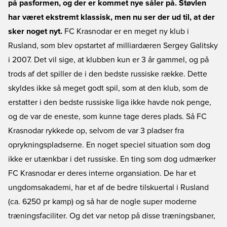
på pasformen, og der er kommet nye såler på. Støvlen
har været ekstremt klassisk, men nu ser der ud til, at der
sker noget nyt.
FC Krasnodar er en meget ny klub i
Rusland, som blev opstartet af milliardæren Sergey Galitsky
i 2007. Det vil sige, at klubben kun er 3 år gammel, og på
trods af det spiller de i den bedste russiske række. Dette
skyldes ikke så meget godt spil, som at den klub, som de
erstatter i den bedste russiske liga ikke havde nok penge,
og de var de eneste, som kunne tage deres plads. Så FC
Krasnodar rykkede op, selvom de var 3 pladser fra
oprykningspladserne. En noget speciel situation som dog
ikke er utænkbar i det russiske. En ting som dog udmærker
FC Krasnodar er deres interne organsiation. De har et
ungdomsakademi, har et af de bedre tilskuertal i Rusland
(ca. 6250 pr kamp) og så har de nogle super moderne
træningsfaciliter. Og det var netop på disse træningsbaner,