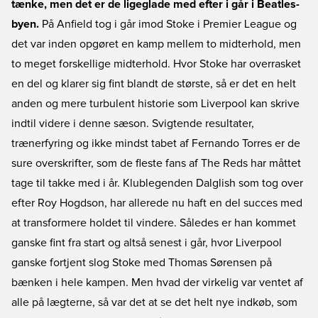
tænke, men det er de ligeglade med efter i går i Beatles-
byen.
På Anfield tog i går imod Stoke i Premier League og
det var inden opgøret en kamp mellem to midterhold, men
to meget forskellige midterhold. Hvor Stoke har overrasket
en del og klarer sig fint blandt de største, så er det en helt
anden og mere turbulent historie som Liverpool kan skrive
indtil videre i denne sæson. Svigtende resultater,
trænerfyring og ikke mindst tabet af Fernando Torres er de
sure overskrifter, som de fleste fans af The Reds har måttet
tage til takke med i år. Klublegenden Dalglish som tog over
efter Roy Hogdson, har allerede nu haft en del succes med
at transformere holdet til vindere. Således er han kommet
ganske fint fra start og altså senest i går, hvor Liverpool
ganske fortjent slog Stoke med Thomas Sørensen på
bænken i hele kampen. Men hvad der virkelig var ventet af
alle på lægterne, så var det at se det helt nye indkøb, som