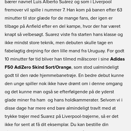
bærer navnet Luis Alberto Suárez og som i Liverpool
fremover vil spille i nummer 7. Han kom på banen efter 63
minutter til stor glæde for de mange fans, der igen er
tilbage på Anfield efter en del kampe, hvor der har været
knapt så velbesøgt. Suarez viste fra starten hans klasse og
ikke mindst store teknik, men debuten skulle tage en
fabelagtig drejning for den lille mand fra Uruguay. For godt
10 minutter før tid bliver han tilmed målscorer i sine
Adidas
F50 AdiZero Skind Sort/Orange
, som stod ualmindeligt
godt til den røde hjemmebanetrøje. En bedre debut kunne
den unge spiller nok ikke have drømt om i denne omgang
og det kunne man også se efterfølgende på de yderst
glade miner fra ham  og hans holdkammerater. Selvom vi i
disse dage har mere end bare almindeligt travlt med at
trykke trøjer med Suarez på Liverpool-trøjerne, så er det
ikke for sent at få dit eksemplar. Du kan bestille din