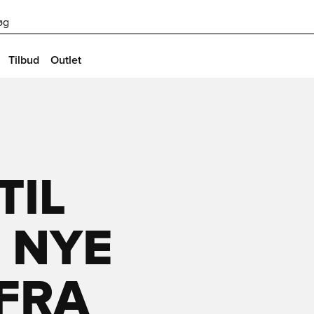
øg
Tilbud
Outlet
TIL
I NYE
FRA