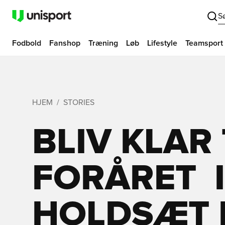
S
Fodbold
Fanshop
Træning
Løb
Lifestyle
Teamsport
HJEM
STORIES
BLIV KLAR 
FORÅRET  
HOLDSÆT 