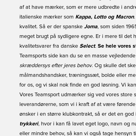
af at have mærker, som er mere udbredte i and
italienske mærker som
Kappa, Lotto og Macron
kvalitet. Så er der spanske
Joma
, som siden 1965
meget brugt på sydligere egne. Er i mere til det 
kvalitetsvarer fra danske
Select
.
Se hele vores s
Teamsports side kan du se en masse vejledende
skræddersys efter jeres behov
. Og skulle det ske,
målmandshandsker, træningssæt, bolde eller med
for os, og vi skal nok finde en god løsning. Vi k
Vores Teamsport udmærker sig ved vores store s
leverandørerne, som vi i kraft af at være førende
ønsker i en større klubkontrakt, så er det en god 
trykkeri
, hvor i kan få lavet eget logo, navn og 
eller mindre behov, så kan vi også tage hensyn til 