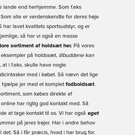
re lande end herhjemme. Som f.eks
. Som alle er verdenskendte for deres høje
 har lavet kvalitets sportsudstyr, og er
hjemlige, så har vi også en masse
tore sortiment af holdsæt her.
På vores
 eksempler på holdssæt,
tilbuddene kan
 at i f.eks. skulle have nogle
icintasker med i købet. Så nævn det lige
an hjælpe jer med et komplet
fodboldsæt
.
ortiment, som købes direkte af
 online har rigtig god kontakt med. Så
ide at tage kontakt til os. Vi har også
eget
nummer på jeres trøjer. Har i andre behov
det. Så i får præcis, hvad i har brug for.