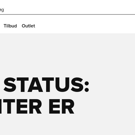
øg
Tilbud
Outlet
 STATUS:
TER ER