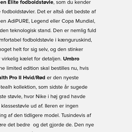
 en Elite fodboldstøvle
, som du kender
fodboldstøvler. Det er altså det bedste af
 en AdiPURE, Legend eller Copa Mundial,
anden teknologisk stand. Den er nemlig fuld
komfortabel fodboldstøvle i kænguruskind,
get helt for sig selv, og den stinker
virkelig kælet for detaljen.
Umbro
e limited edition skal bestilles nu, hvis
lth Pro II Hvid/Rød
er den nyeste
ealh kollektion, som sidste år sugede
te støvle, hvor Nike i høj grad havde
assestøvle ud af. IIeren er ingen
ng af den tidligere model. Tusindevis af
re det bedre  og det gjorde de. Den nye