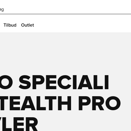
øg
Tilbud
Outlet
 SPECIALI
STEALTH PRO
VLER