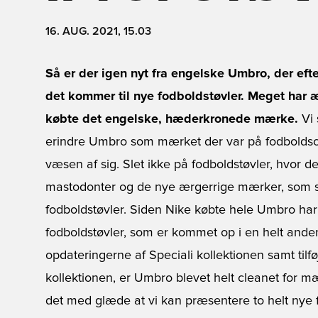
16. AUG. 2021, 15.03
Så er der igen nyt fra engelske Umbro, der eft
det kommer til nye fodboldstøvler. Meget har 
købte det engelske, hæderkronede mærke.
Vi 
erindre Umbro som mærket der var på fodboldsce
væsen af sig. Slet ikke på fodboldstøvler, hvor de
mastodonter og de nye ærgerrige mærker, som sa
fodboldstøvler. Siden Nike købte hele Umbro ha
fodboldstøvler, som er kommet op i en helt anden
opdateringerne af Speciali kollektionen samt tilf
kollektionen, er Umbro blevet helt cleanet for m
det med glæde at vi kan præsentere to helt nye fo