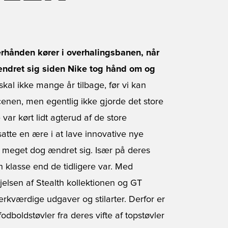
erhånden kører i overhalingsbanen, når
ændret sig siden Nike tog hånd om og
skal ikke mange år tilbage, før vi kan
nen, men egentlig ikke gjorde det store
 var kørt lidt agterud af de store
tte en ære i at lave innovative nye
r meget dog ændret sig. Især på deres
 klasse end de tidligere var. Med
øjelsen af Stealth kollektionen og GT
ærkværdige udgaver og stilarter. Derfor er
dboldstøvler fra deres vifte af topstøvler