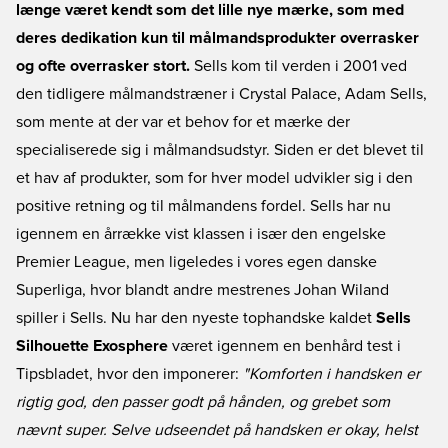
længe været kendt som det lille nye mærke, som med
deres dedikation kun til målmandsprodukter overrasker
og ofte overrasker stort.
Sells kom til verden i 2001 ved
den tidligere målmandstræner i Crystal Palace, Adam Sells,
som mente at der var et behov for et mærke der
specialiserede sig i målmandsudstyr. Siden er det blevet til
et hav af produkter, som for hver model udvikler sig i den
positive retning og til målmandens fordel. Sells har nu
igennem en årrække vist klassen i især den engelske
Premier League, men ligeledes i vores egen danske
Superliga, hvor blandt andre mestrenes Johan Wiland
spiller i Sells. Nu har den nyeste tophandske kaldet
Sells
Silhouette Exosphere
været igennem en benhård test i
Tipsbladet, hvor den imponerer:
"Komforten i handsken er
rigtig god, den passer godt på hånden, og grebet som
nævnt super. Selve udseendet på handsken er okay, helst