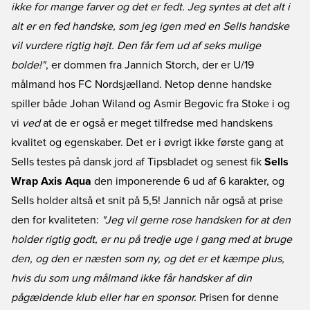
ikke for mange farver og det er fedt. Jeg syntes at det alt i
alt er en fed handske, som jeg igen med en Sells handske
vil vurdere rigtig højt. Den får fem ud af seks mulige
bolde!"
, er dommen fra Jannich Storch, der er U/19
målmand hos FC Nordsjælland. Netop denne handske
spiller både Johan Wiland og Asmir Begovic fra Stoke i og
vi
ved
at de er også er meget tilfredse med handskens
kvalitet og egenskaber. Det er i øvrigt ikke første gang at
Sells testes på dansk jord af Tipsbladet og senest fik
Sells
Wrap Axis Aqua
den imponerende 6 ud af 6 karakter, og
Sells holder altså et snit på 5,5! Jannich når også at prise
den for kvaliteten:
"Jeg vil gerne rose handsken for at den
holder rigtig godt, er nu på tredje uge i gang med at bruge
den, og den er næsten som ny, og det er et kæmpe plus,
hvis du som ung målmand ikke får handsker af din
pågældende klub eller har en sponsor.
Prisen for denne