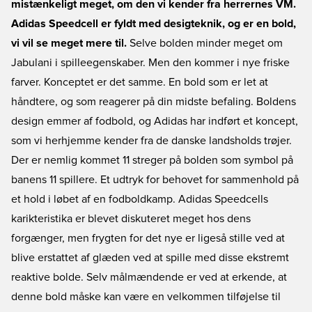
mistænkeligt meget, om den vi kender fra herrernes VM.
Adidas Speedcell er fyldt med desigteknik, og er en bold,
vi vil se meget mere til.
Selve bolden minder meget om
Jabulani i spilleegenskaber. Men den kommer i nye friske
farver. Konceptet er det samme. En bold som er let at
håndtere, og som reagerer på din midste befaling. Boldens
design emmer af fodbold, og Adidas har indført et koncept,
som vi herhjemme kender fra de danske landsholds trøjer.
Der er nemlig kommet 11 streger på bolden som symbol på
banens 11 spillere. Et udtryk for behovet for sammenhold på
et hold i løbet af en fodboldkamp. Adidas Speedcells
karikteristika er blevet diskuteret meget hos dens
forgænger, men frygten for det nye er ligeså stille ved at
blive erstattet af glæden ved at spille med disse ekstremt
reaktive bolde. Selv målmændende er ved at erkende, at
denne bold måske kan være en velkommen tilføjelse til