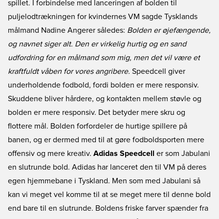
spillet. I forbindelse med lanceringen af bolden til
puljelodtrækningen for kvindernes VM sagde Tysklands
målmand Nadine Angerer således:
Bolden er øjefængende,
og navnet siger alt. Den er virkelig hurtig og en sand
udfordring for en målmand som mig, men det vil være et
kraftfuldt våben for vores angribere.
Speedcell giver
underholdende fodbold, fordi bolden er mere responsiv.
Skuddene bliver hårdere, og kontakten mellem støvle og
bolden er mere responsiv. Det betyder mere skru og
flottere mål. Bolden forfordeler de hurtige spillere på
banen, og er dermed med til at gøre fodboldsporten mere
offensiv og mere kreativ.
Adidas Speedcell
er som Jabulani
en slutrunde bold. Adidas har lanceret den til VM på deres
egen hjemmebane i Tyskland. Men som med Jabulani så
kan vi meget vel komme til at se meget mere til denne bold
end bare til en slutrunde. Boldens friske farver spænder fra