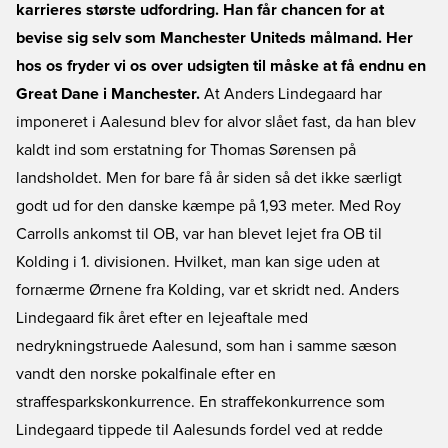
karrieres største udfordring. Han får chancen for at
bevise sig selv som Manchester Uniteds målmand. Her
hos os fryder vi os over udsigten til måske at få endnu en
Great Dane i Manchester.
At Anders Lindegaard har
imponeret i Aalesund blev for alvor slået fast, da han blev
kaldt ind som erstatning for Thomas Sørensen på
landsholdet. Men for bare få år siden så det ikke særligt
godt ud for den danske kæmpe på 1,93 meter. Med Roy
Carrolls ankomst til OB, var han blevet lejet fra OB til
Kolding i 1. divisionen. Hvilket, man kan sige uden at
fornærme Ørnene fra Kolding, var et skridt ned. Anders
Lindegaard fik året efter en lejeaftale med
nedrykningstruede Aalesund, som han i samme sæson
vandt den norske pokalfinale efter en
straffesparkskonkurrence. En straffekonkurrence som
Lindegaard tippede til Aalesunds fordel ved at redde