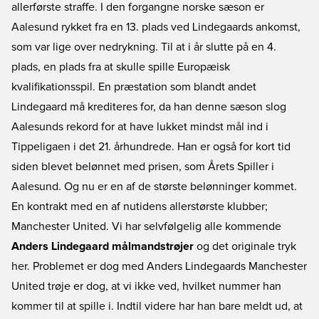
allerførste straffe. I den forgangne norske sæson er
Aalesund rykket fra en 13. plads ved Lindegaards ankomst,
som var lige over nedrykning. Til at i år slutte på en 4.
plads, en plads fra at skulle spille Europæisk
kvalifikationsspil. En præstation som blandt andet
Lindegaard må krediteres for, da han denne sæson slog
Aalesunds rekord for at have lukket mindst mål ind i
Tippeligaen i det 21. århundrede. Han er også for kort tid
siden blevet belønnet med prisen, som Årets Spiller i
Aalesund. Og nu er en af de største belønninger kommet.
En kontrakt med en af nutidens allerstørste klubber;
Manchester United. Vi har selvfølgelig alle kommende
Anders Lindegaard målmandstrøjer
og det originale tryk
her. Problemet er dog med Anders Lindegaards Manchester
United trøje er dog, at vi ikke ved, hvilket nummer han
kommer til at spille i. Indtil videre har han bare meldt ud, at