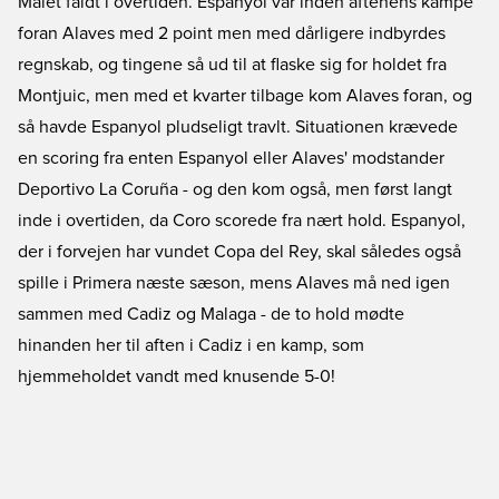
Målet faldt i overtiden. Espanyol var inden aftenens kampe
foran Alaves med 2 point men med dårligere indbyrdes
regnskab, og tingene så ud til at flaske sig for holdet fra
Montjuic, men med et kvarter tilbage kom Alaves foran, og
så havde Espanyol pludseligt travlt. Situationen krævede
en scoring fra enten Espanyol eller Alaves' modstander
Deportivo La Coruña - og den kom også, men først langt
inde i overtiden, da Coro scorede fra nært hold. Espanyol,
der i forvejen har vundet Copa del Rey, skal således også
spille i Primera næste sæson, mens Alaves må ned igen
sammen med Cadiz og Malaga - de to hold mødte
hinanden her til aften i Cadiz i en kamp, som
hjemmeholdet vandt med knusende 5-0!