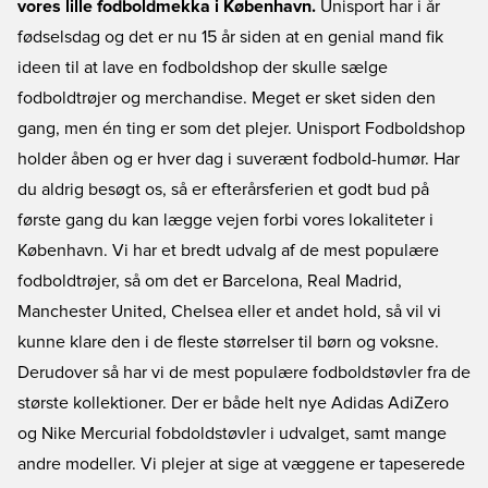
vores lille fodboldmekka i København.
Unisport har i år
fødselsdag og det er nu 15 år siden at en genial mand fik
ideen til at lave en fodboldshop der skulle sælge
fodboldtrøjer og merchandise. Meget er sket siden den
gang, men én ting er som det plejer. Unisport Fodboldshop
holder åben og er hver dag i suverænt fodbold-humør. Har
du aldrig besøgt os, så er efterårsferien et godt bud på
første gang du kan lægge vejen forbi vores lokaliteter i
København. Vi har et bredt udvalg af de mest populære
fodboldtrøjer, så om det er Barcelona, Real Madrid,
Manchester United, Chelsea eller et andet hold, så vil vi
kunne klare den i de fleste størrelser til børn og voksne.
Derudover så har vi de mest populære fodboldstøvler fra de
største kollektioner. Der er både helt nye Adidas AdiZero
og Nike Mercurial fobdoldstøvler i udvalget, samt mange
andre modeller. Vi plejer at sige at væggene er tapeserede