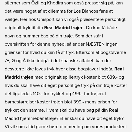
stjerner som Özil og Khedira som også presser sig på, kan
det være noget af et dilemma for Los Blancos fans at
vælge. Her hos Unisport kan vi også præsentere personligt
originalt tryk til din
Real Madrid trøjer
. Du kan få både
navn og nummer bag på din trøje. Som der står i
overskriften for denne nyhed, så er der NÆSTEN ingen
grænser for hvad du kan få af tryk. Eftersom at bogstaverne
Æ, Ø og Å ikke indgår i det spanske alfabet, kan der
desværre ikke laves tryk hvor disse bogstaver indgår.
Real
Madrid trøjen
med originalt spillertryk koster blot 639.- og
hvis du skal have dit eget personlige tryk på din trøje koster
det ligeledes 140.- for trykket og 499.- for trøjen. I
børnestørrelser koster trøjen blot 399.- mens prisen for
trykket den samme. Hvem skal du have bag på din Real
Madrid hjemmebanetrøje? Eller skal du have dit eget tryk?
Vi vil som altid gerne høre din mening om vores produkter i