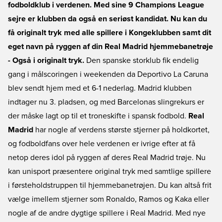
fodboldklub i verdenen. Med sine 9 Champions League
sejre er klubben da også en seriøst kandidat. Nu kan du
få originalt tryk med alle spillere i Kongeklubben samt dit
eget navn på ryggen af din Real Madrid hjemmebanetrøje
- Også i originalt tryk.
Den spanske storklub fik endelig
gang i målscoringen i weekenden da Deportivo La Caruna
blev sendt hjem med et 6-1 nederlag. Madrid klubben
indtager nu 3. pladsen, og med Barcelonas slingrekurs er
der måske lagt op til et troneskifte i spansk fodbold.
Real
Madrid
har nogle af verdens største stjerner på holdkortet,
og fodboldfans over hele verdenen er ivrige efter at få
netop deres idol på ryggen af deres Real Madrid trøje. Nu
kan unisport præsentere original tryk med samtlige spillere
i førsteholdstruppen til hjemmebanetrøjen. Du kan altså frit
vælge imellem stjerner som Ronaldo, Ramos og Kaka eller
nogle af de andre dygtige spillere i Real Madrid. Med nye