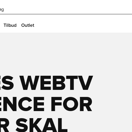
øg
Tilbud
Outlet
S WEBTV
NCE FOR
R SKAL