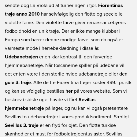
sendte dog La Viola ud af turneringen i fjor.
Fiorentinas
trøje anno 2010
har selvfølgelig den flotte og specielle
violette farve. Den violette farve giver renæssancebyens
fodboldhold en unik trøje. Der er ikke mange klubber i
Europa som bærer denne modige farve, som da også er
varmeste mode i herrebeklædning i disse år.
Udebanetrøjen
er en klar kontrast til den farverige
hjemmebanetrøje. Når toscanerne spiller på udebane vil
det enten være i den sterile hvide udebanetrøje eller den
gule 3. trøje
. Alle de tre Fiorentina trøjer koster 499.- pr. stk
og kan selvfølgelig bestilles
her
på vores website. Som vi
beskrev i sidste uge, havde vi fået
Sevillas
hjemmebanetrøje
på lager, og nu kan vi også præsentere
Sevillas to udebanetrøjer i vores produktsortiment. Særligt
Sevillas 3. trøje
er en fryd for øjet. Den flotte turkise
skønhed er et must for fodboldtrøjeentusiaster. Sevillas