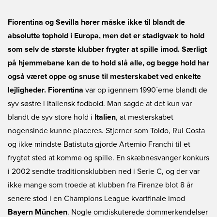
Fiorentina og Sevilla hører måske ikke til blandt de
absolutte tophold i Europa, men det er stadigvæk to hold
som selv de største klubber frygter at spille imod. Særligt
på hjemmebane kan de to hold slå alle, og begge hold har
også været oppe og snuse til mesterskabet ved enkelte
lejligheder.
Fiorentina
var op igennem 1990´erne blandt de
syv søstre i Italiensk fodbold. Man sagde at det kun var
blandt de syv store hold i
Italien
, at mesterskabet
nogensinde kunne placeres. Stjerner som Toldo, Rui Costa
og ikke mindste Batistuta gjorde Artemio Franchi til et
frygtet sted at komme og spille. En skæbnesvanger konkurs
i 2002 sendte traditionsklubben ned i Serie C, og der var
ikke mange som troede at klubben fra Firenze blot 8 år
senere stod i en Champions League kvartfinale imod
Bayern München
. Nogle omdiskuterede dommerkendelser