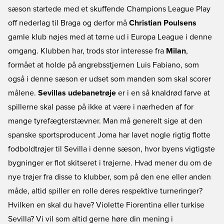
sæson startede med et skuffende Champions League Play
off nederlag til Braga og derfor må
Christian Poulsens
gamle klub nøjes med at tørne ud i Europa League i denne
omgang. Klubben har, trods stor interesse fra
Milan
,
formået at holde på angrebsstjernen Luis Fabiano, som
også i denne sæson er udset som manden som skal scorer
målene.
Sevillas udebanetrøje
er i en så knaldrød farve at
spillerne skal passe på ikke at være i nærheden af for
mange tyrefægterstævner. Man må generelt sige at den
spanske sportsproducent Joma har lavet nogle rigtig flotte
fodboldtrøjer til Sevilla i denne sæson, hvor byens vigtigste
bygninger er flot skitseret i trøjerne. Hvad mener du om de
nye trøjer fra disse to klubber, som på den ene eller anden
måde, altid spiller en rolle deres respektive turneringer?
Hvilken en skal du have? Violette Fiorentina eller turkise
Sevilla? Vi vil som altid gerne høre din mening i