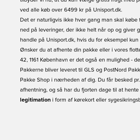
tilbyder vi nu, at du kan vælge gratis fragt me
ved alle køb over 6499 kr på Unisport.dk.
Det er naturligvis ikke hver gang man skal købe f
ned på leveringer, der ikke helt når op og giver g
handle på Unisport.dk, hvis du for eksempel kun l
Ønsker du at afhente din pakke eller i vores flo
42, 1161 København er det også en mulighed - det
Pakkerne bliver leveret til GLS og PostNord Pak
Pakke Shop i nærheden af dig. Du får besked pr. 
afhentning, og så har du fjorten dage til at hent
legitimation
i form af kørekort eller sygesikringsb