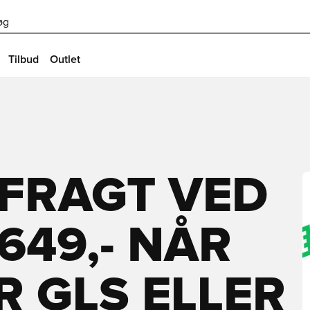
øg
Tilbud
Outlet
 FRAGT VED
649,- NÅR
 GLS ELLER