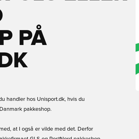
D
P PÅ
.DK
du handler hos Unisport.dk, hvis du
t Danmark pakkeshop.
 med, at I også er vilde med det. Derfor