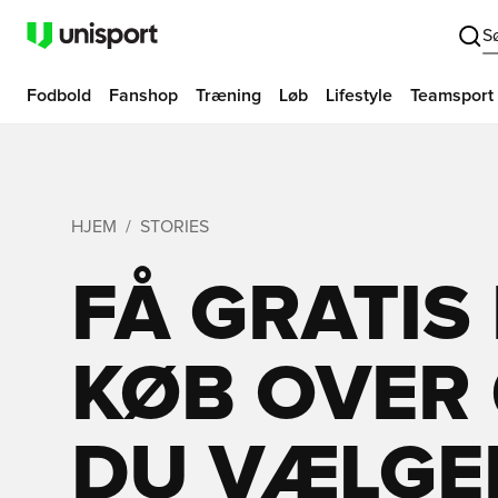
S
Fodbold
Fanshop
Træning
Løb
Lifestyle
Teamsport
HJEM
STORIES
FÅ GRATIS
KØB OVER 
DU VÆLGER