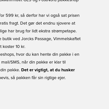
d pakkefirmaet GLS og PostNord pakkeshop
or 599 kr, så derfor har vi også sat prisen
ratis fragt. Det gør det endnu sjovere at
ige har brug for lidt ekstra strømpetape.
tte butik ved Jorcks Passage, Vimmelskaftet
 koster 10 kr.
keshops, hvor du kan hente din pakke i en
mail/SMS, når din pakke er klar til
e din pakke.
Det er vigtigt, at du husker
evis, så pakken får sin rigtige ejer.