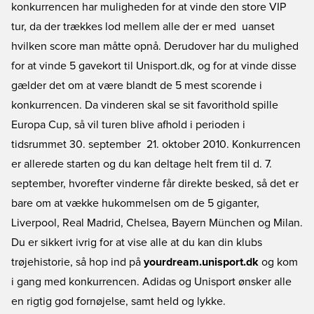
konkurrencen har muligheden for at vinde den store VIP
tur, da der trækkes lod mellem alle der er med  uanset
hvilken score man måtte opnå. Derudover har du mulighed
for at vinde 5 gavekort til Unisport.dk, og for at vinde disse
gælder det om at være blandt de 5 mest scorende i
konkurrencen. Da vinderen skal se sit favorithold spille
Europa Cup, så vil turen blive afhold i perioden i
tidsrummet 30. september  21. oktober 2010. Konkurrencen
er allerede starten og du kan deltage helt frem til d. 7.
september, hvorefter vinderne får direkte besked, så det er
bare om at vække hukommelsen om de 5 giganter,
Liverpool, Real Madrid, Chelsea, Bayern München og Milan.
Du er sikkert ivrig for at vise alle at du kan din klubs
trøjehistorie, så hop ind på
yourdream.unisport.dk
og kom
i gang med konkurrencen. Adidas og Unisport ønsker alle
en rigtig god fornøjelse, samt held og lykke.