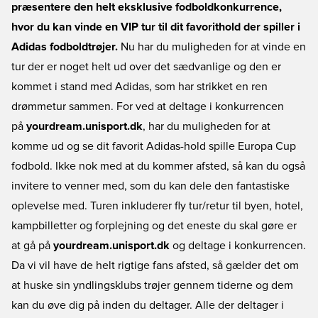
præsentere den helt eksklusive fodboldkonkurrence,
hvor du kan vinde en VIP tur til dit favorithold der spiller i
Adidas fodboldtrøjer.
Nu har du muligheden for at vinde en
tur der er noget helt ud over det sædvanlige og den er
kommet i stand med Adidas, som har strikket en ren
drømmetur sammen. For ved at deltage i konkurrencen
på
yourdream.unisport.dk
, har du muligheden for at
komme ud og se dit favorit Adidas-hold spille Europa Cup
fodbold. Ikke nok med at du kommer afsted, så kan du også
invitere to venner med, som du kan dele den fantastiske
oplevelse med. Turen inkluderer fly tur/retur til byen, hotel,
kampbilletter og forplejning og det eneste du skal gøre er
at gå på
yourdream.unisport.dk
og deltage i konkurrencen.
Da vi vil have de helt rigtige fans afsted, så gælder det om
at huske sin yndlingsklubs trøjer gennem tiderne og dem
kan du øve dig på inden du deltager. Alle der deltager i