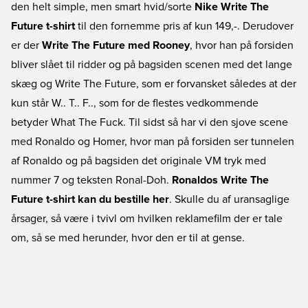
den helt simple, men smart hvid/sorte
Nike Write The
Future t-shirt
til den fornemme pris af kun 149,-. Derudover
er der
Write The Future med Rooney
, hvor han på forsiden
bliver slået til ridder og på bagsiden scenen med det lange
skæg og Write The Future, som er forvansket således at der
kun står W.. T.. F.., som for de flestes vedkommende
betyder What The Fuck. Til sidst så har vi den sjove scene
med Ronaldo og Homer, hvor man på forsiden ser tunnelen
af Ronaldo og på bagsiden det originale VM tryk med
nummer 7 og teksten Ronal-Doh.
Ronaldos Write The
Future t-shirt kan du bestille her
. Skulle du af uransaglige
årsager, så være i tvivl om hvilken reklamefilm der er tale
om, så se med herunder, hvor den er til at gense.