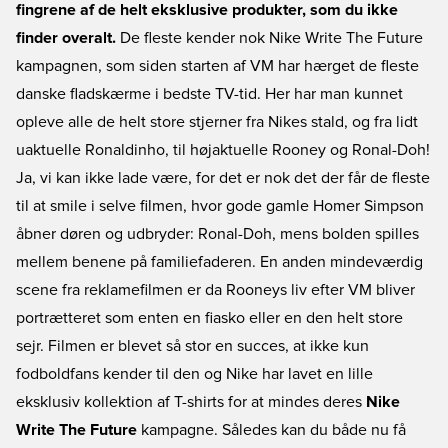
fingrene af de helt eksklusive produkter, som du ikke
finder overalt.
De fleste kender nok Nike Write The Future
kampagnen, som siden starten af VM har hærget de fleste
danske fladskærme i bedste TV-tid. Her har man kunnet
opleve alle de helt store stjerner fra Nikes stald, og fra lidt
uaktuelle Ronaldinho, til højaktuelle Rooney og Ronal-Doh!
Ja, vi kan ikke lade være, for det er nok det der får de fleste
til at smile i selve filmen, hvor gode gamle Homer Simpson
åbner døren og udbryder: Ronal-Doh, mens bolden spilles
mellem benene på familiefaderen. En anden mindeværdig
scene fra reklamefilmen er da Rooneys liv efter VM bliver
portrætteret som enten en fiasko eller en den helt store
sejr. Filmen er blevet så stor en succes, at ikke kun
fodboldfans kender til den og Nike har lavet en lille
eksklusiv kollektion af T-shirts for at mindes deres
Nike
Write The Future
kampagne. Således kan du både nu få