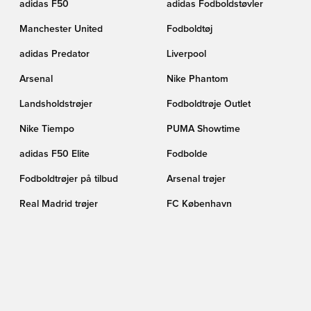
adidas F50
adidas Fodboldstøvler
Manchester United
Fodboldtøj
adidas Predator
Liverpool
Arsenal
Nike Phantom
Landsholdstrøjer
Fodboldtrøje Outlet
Nike Tiempo
PUMA Showtime
adidas F50 Elite
Fodbolde
Fodboldtrøjer på tilbud
Arsenal trøjer
Real Madrid trøjer
FC København
Kunstgræs (AG)
Barcelona trøjer
Fodboldstøvler på tilbud
PUMA Fodboldstøvler