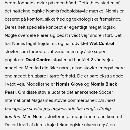
bedre fodboldstøvler på egen hånd. Dette blev starten af
det højteknologiske Nomis fodboldstøvle mærke. Nomis er
baseret på komfort, sikkerhed og teknologiske fremskridt.
Deres helt specielle koncept er egentligt meget logisk.
Nogle overdele klarer sig bedst i vådt vejr andre i tørt. Det
har Nomis taget højde for, og har udviklet
Wet Control
støvler som forbedres af vand, men også de super
populære
Dual Control
støvler. Vi har fået 2 vådtvejrs
modeller. Men lad dig ikke narre, disse støvler er også mere
end meget brugbare i tørre forhold. De er bare ekstra gode
i vådt vejr. Modellerne er
Nomis Glove
og
Nomis Black
Pearl
. Om disse støvle udtalte det anerkendte Soccer
International Magazines støvle dommerpanel:
De mest
behagelige støvler jeg nogensinde har brugt. Utrolig
komfort
. Men Nomis støvlerne er meget mere end komfort.
De er i kraft af deres høje teknologiske niveau også en