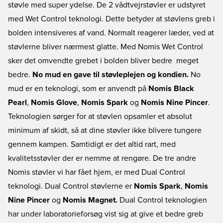
støvle med super ydelse. De 2 vådtvejrstøvler er udstyret
med Wet Control teknologi. Dette betyder at støvlens greb i
bolden intensiveres af vand. Normalt reagerer læder, ved at
støvlerne bliver nærmest glatte. Med Nomis Wet Control
sker det omvendte grebet i bolden bliver bedre  meget
bedre.
No mud en gave til støvleplejen og kondien.
No
mud er en teknologi, som er anvendt på
Nomis Black
Pearl
,
Nomis Glove
,
Nomis Spark
og
Nomis Nine Pincer
.
Teknologien sørger for at støvlen opsamler et absolut
minimum af skidt, så at dine støvler ikke blivere tungere
gennem kampen. Samtidigt er det altid rart, med
kvalitetsstøvler der er nemme at rengøre. De tre andre
Nomis støvler vi har fået hjem, er med Dual Control
teknologi. Dual Control støvlerne er
Nomis Spark
,
Nomis
Nine Pincer
og
Nomis Magnet.
Dual Control teknologien
har under laboratorieforsøg vist sig at give et bedre greb