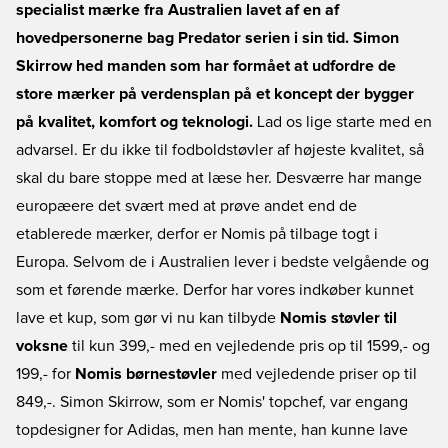
specialist mærke fra Australien lavet af en af
hovedpersonerne bag Predator serien i sin tid. Simon
Skirrow hed manden som har formået at udfordre de
store mærker på verdensplan på et koncept der bygger
på kvalitet, komfort og teknologi.
Lad os lige starte med en
advarsel. Er du ikke til fodboldstøvler af højeste kvalitet, så
skal du bare stoppe med at læse her. Desværre har mange
europæere det svært med at prøve andet end de
etablerede mærker, derfor er Nomis på tilbage togt i
Europa. Selvom de i Australien lever i bedste velgående og
som et førende mærke. Derfor har vores indkøber kunnet
lave et kup, som gør vi nu kan tilbyde
Nomis støvler til
voksne
til kun 399,- med en vejledende pris op til 1599,- og
199,- for
Nomis børnestøvler
med vejledende priser op til
849,-. Simon Skirrow, som er Nomis' topchef, var engang
topdesigner for Adidas, men han mente, han kunne lave