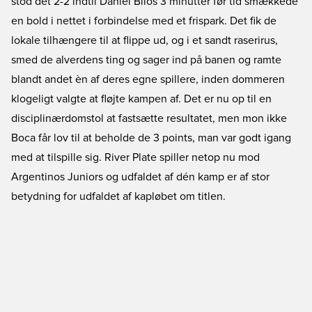
stod det 2-2 indtil Daniel Bilos 3 minutter før tid smækkede
en bold i nettet i forbindelse med et frispark. Det fik de
lokale tilhængere til at flippe ud, og i et sandt raserirus,
smed de alverdens ting og sager ind på banen og ramte
blandt andet èn af deres egne spillere, inden dommeren
klogeligt valgte at fløjte kampen af. Det er nu op til en
disciplinærdomstol at fastsætte resultatet, men mon ikke
Boca får lov til at beholde de 3 points, man var godt igang
med at tilspille sig. River Plate spiller netop nu mod
Argentinos Juniors og udfaldet af dén kamp er af stor
betydning for udfaldet af kapløbet om titlen.