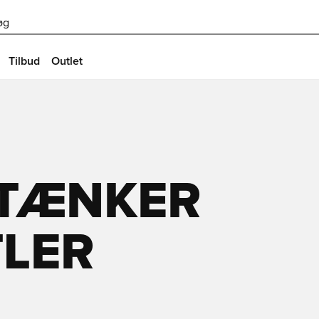
øg
Tilbud
Outlet
 TÆNKER
TLER