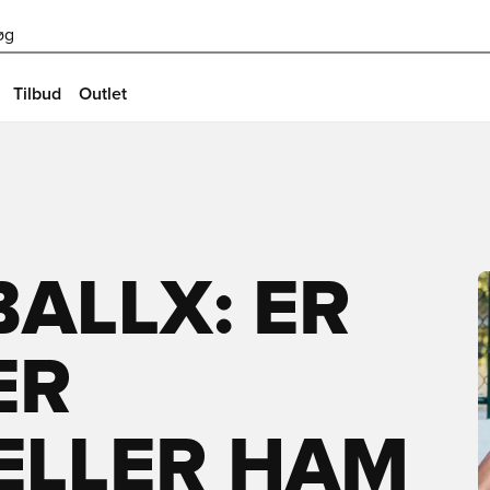
øg
Tilbud
Outlet
ALLX: ER
ER
ELLER HAM