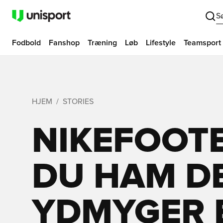
S
Fodbold
Fanshop
Træning
Løb
Lifestyle
Teamsport
HJEM
STORIES
NIKEFOOTB
DU HAM D
YDMYGER 