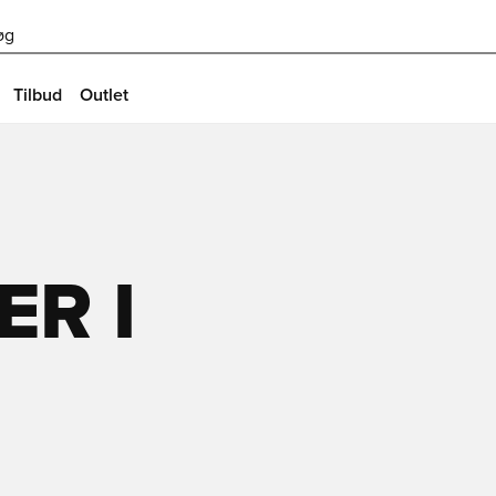
øg
Tilbud
Outlet
ER I