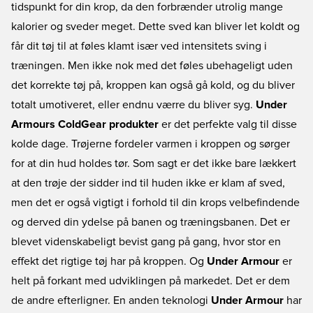
tidspunkt for din krop, da den forbrænder utrolig mange
kalorier og sveder meget. Dette sved kan bliver let koldt og
får dit tøj til at føles klamt især ved intensitets sving i
træningen. Men ikke nok med det føles ubehageligt uden
det korrekte tøj på, kroppen kan også gå kold, og du bliver
totalt umotiveret, eller endnu værre du bliver syg.
Under
Armours ColdGear produkter
er det perfekte valg til disse
kolde dage. Trøjerne fordeler varmen i kroppen og sørger
for at din hud holdes tør. Som sagt er det ikke bare lækkert
at den trøje der sidder ind til huden ikke er klam af sved,
men det er også vigtigt i forhold til din krops velbefindende
og derved din ydelse på banen og træningsbanen. Det er
blevet videnskabeligt bevist gang på gang, hvor stor en
effekt det rigtige tøj har på kroppen. Og
Under Armour
er
helt på forkant med udviklingen på markedet. Det er dem
de andre efterligner. En anden teknologi
Under Armour
har