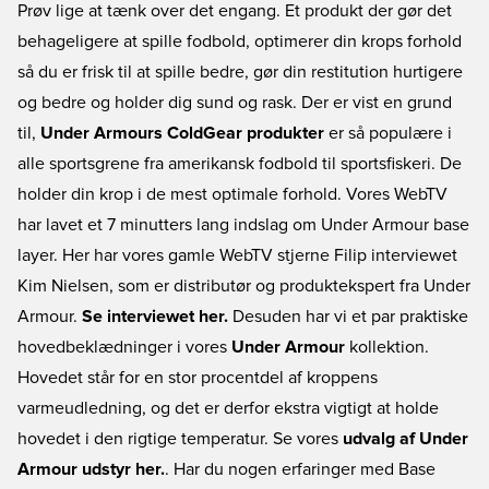
Prøv lige at tænk over det engang. Et produkt der gør det
behageligere at spille fodbold, optimerer din krops forhold
så du er frisk til at spille bedre, gør din restitution hurtigere
og bedre og holder dig sund og rask. Der er vist en grund
til,
Under Armours ColdGear produkter
er så populære i
alle sportsgrene fra amerikansk fodbold til sportsfiskeri. De
holder din krop i de mest optimale forhold. Vores WebTV
har lavet et 7 minutters lang indslag om Under Armour base
layer. Her har vores gamle WebTV stjerne Filip interviewet
Kim Nielsen, som er distributør og produktekspert fra Under
Armour.
Se interviewet her.
Desuden har vi et par praktiske
hovedbeklædninger i vores
Under Armour
kollektion.
Hovedet står for en stor procentdel af kroppens
varmeudledning, og det er derfor ekstra vigtigt at holde
hovedet i den rigtige temperatur. Se vores
udvalg af Under
Armour udstyr her.
. Har du nogen erfaringer med Base