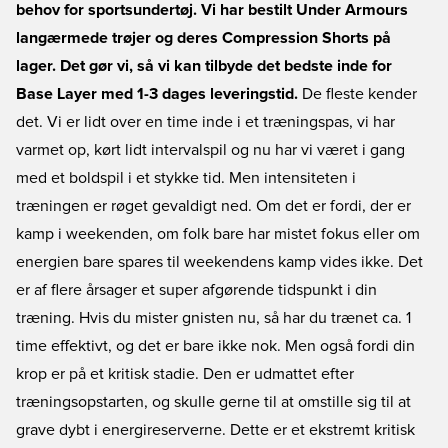
behov for sportsundertøj. Vi har bestilt Under Armours
langærmede trøjer og deres Compression Shorts på
lager. Det gør vi, så vi kan tilbyde det bedste inde for
Base Layer med 1-3 dages leveringstid.
De fleste kender
det. Vi er lidt over en time inde i et træningspas, vi har
varmet op, kørt lidt intervalspil og nu har vi været i gang
med et boldspil i et stykke tid. Men intensiteten i
træningen er røget gevaldigt ned. Om det er fordi, der er
kamp i weekenden, om folk bare har mistet fokus eller om
energien bare spares til weekendens kamp vides ikke. Det
er af flere årsager et super afgørende tidspunkt i din
træning. Hvis du mister gnisten nu, så har du trænet ca. 1
time effektivt, og det er bare ikke nok. Men også fordi din
krop er på et kritisk stadie. Den er udmattet efter
træningsopstarten, og skulle gerne til at omstille sig til at
grave dybt i energireserverne. Dette er et ekstremt kritisk