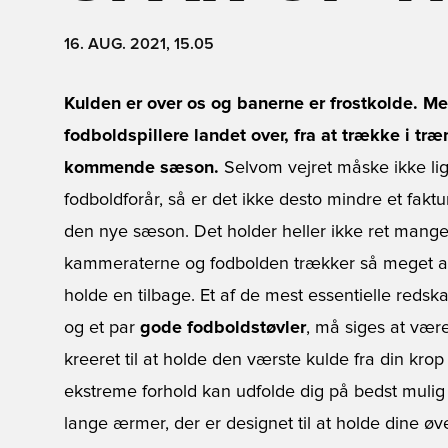
16. AUG. 2021, 15.05
Kulden er over os og banerne er frostkolde. M
fodboldspillere landet over, fra at trække i træn
kommende sæson.
Selvom vejret måske ikke lig
fodboldforår, så er det ikke desto mindre et faktu
den nye sæson. Det holder heller ikke ret mang
kammeraterne og fodbolden trækker så meget at 
holde en tilbage. Et af de mest essentielle redsk
og et par
gode fodboldstøvler
, må siges at vær
kreeret til at holde den værste kulde fra din krop
ekstreme forhold kan udfolde dig på bedst muli
lange ærmer, der er designet til at holde dine ø