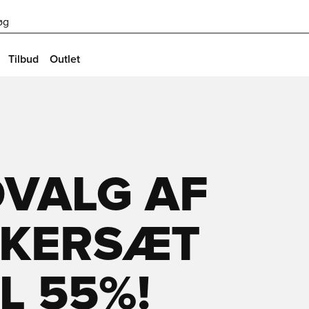
øg
Tilbud
Outlet
VALG AF
KERSÆT 
L 55%!