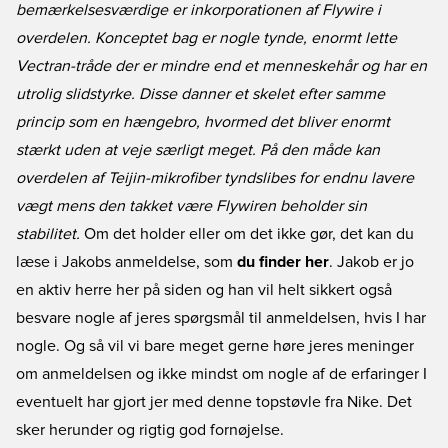
bemærkelsesværdige er inkorporationen af Flywire i
overdelen. Konceptet bag er nogle tynde, enormt lette
Vectran-tråde der er mindre end et menneskehår og har en
utrolig slidstyrke. Disse danner et skelet efter samme
princip som en hængebro, hvormed det bliver enormt
stærkt uden at veje særligt meget. På den måde kan
overdelen af Teijin-mikrofiber tyndslibes for endnu lavere
vægt mens den takket være Flywiren beholder sin
stabilitet.
Om det holder eller om det ikke gør, det kan du
læse i Jakobs anmeldelse, som
du finder her
. Jakob er jo
en aktiv herre her på siden og han vil helt sikkert også
besvare nogle af jeres spørgsmål til anmeldelsen, hvis I har
nogle. Og så vil vi bare meget gerne høre jeres meninger
om anmeldelsen og ikke mindst om nogle af de erfaringer I
eventuelt har gjort jer med denne topstøvle fra Nike. Det
sker herunder og rigtig god fornøjelse.