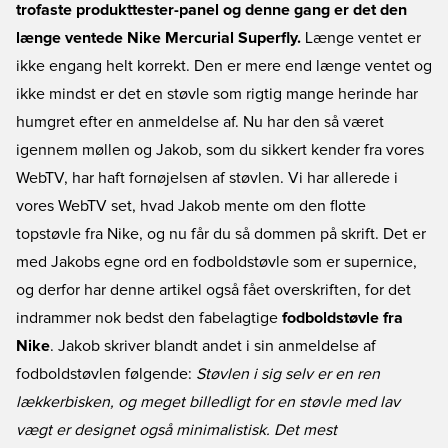
trofaste produkttester-panel og denne gang er det den
længe ventede Nike Mercurial Superfly.
Længe ventet er
ikke engang helt korrekt. Den er mere end længe ventet og
ikke mindst er det en støvle som rigtig mange herinde har
humgret efter en anmeldelse af. Nu har den så været
igennem møllen og Jakob, som du sikkert kender fra vores
WebTV, har haft fornøjelsen af støvlen. Vi har allerede i
vores WebTV set, hvad Jakob mente om den flotte
topstøvle fra Nike, og nu får du så dommen på skrift. Det er
med Jakobs egne ord en fodboldstøvle som er supernice,
og derfor har denne artikel også fået overskriften, for det
indrammer nok bedst den fabelagtige
fodboldstøvle fra
Nike
. Jakob skriver blandt andet i sin anmeldelse af
fodboldstøvlen følgende:
Støvlen i sig selv er en ren
lækkerbisken, og meget billedligt for en støvle med lav
vægt er designet også minimalistisk. Det mest