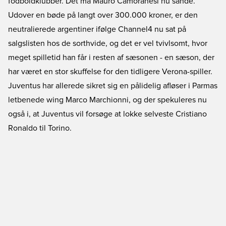
fodboldklubber. Det må Mauro Camoranesi nu sande.
Udover en bøde på langt over 300.000 kroner, er den
neutralierede argentiner ifølge Channel4 nu sat på
salgslisten hos de sorthvide, og det er vel tvivlsomt, hvor
meget spilletid han får i resten af sæsonen - en sæson, der
har været en stor skuffelse for den tidligere Verona-spiller.
Juventus har allerede sikret sig en pålidelig afløser i Parmas
letbenede wing Marco Marchionni, og der spekuleres nu
også i, at Juventus vil forsøge at lokke selveste Cristiano
Ronaldo til Torino.