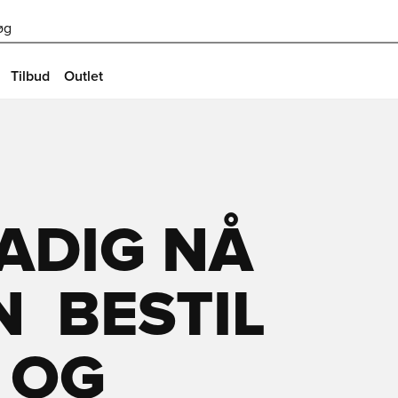
øg
Tilbud
Outlet
ADIG NÅ
 BESTIL
 OG