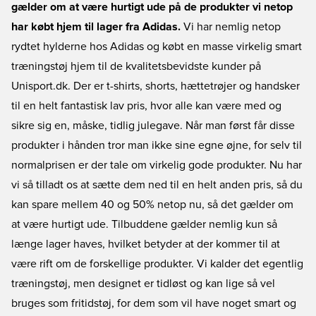
gælder om at være hurtigt ude på de produkter vi netop
har købt hjem til lager fra Adidas.
Vi har nemlig netop
rydtet hylderne hos Adidas og købt en masse virkelig smart
træningstøj hjem til de kvalitetsbevidste kunder på
Unisport.dk. Der er t-shirts, shorts, hættetrøjer og handsker
til en helt fantastisk lav pris, hvor alle kan være med og
sikre sig en, måske, tidlig julegave. Når man først får disse
produkter i hånden tror man ikke sine egne øjne, for selv til
normalprisen er der tale om virkelig gode produkter. Nu har
vi så tilladt os at sætte dem ned til en helt anden pris, så du
kan spare mellem 40 og 50% netop nu, så det gælder om
at være hurtigt ude. Tilbuddene gælder nemlig kun så
længe lager haves, hvilket betyder at der kommer til at
være rift om de forskellige produkter. Vi kalder det egentlig
træningstøj, men designet er tidløst og kan lige så vel
bruges som fritidstøj, for dem som vil have noget smart og