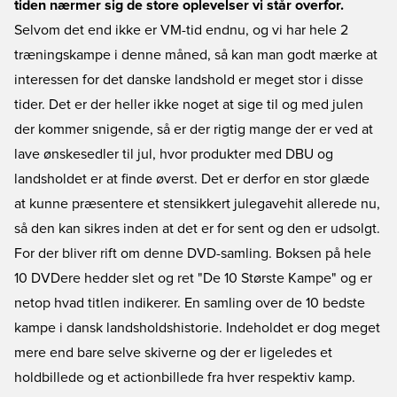
tiden nærmer sig de store oplevelser vi står overfor.
Selvom det end ikke er VM-tid endnu, og vi har hele 2
træningskampe i denne måned, så kan man godt mærke at
interessen for det danske landshold er meget stor i disse
tider. Det er der heller ikke noget at sige til og med julen
der kommer snigende, så er der rigtig mange der er ved at
lave ønskesedler til jul, hvor produkter med DBU og
landsholdet er at finde øverst. Det er derfor en stor glæde
at kunne præsentere et stensikkert julegavehit allerede nu,
så den kan sikres inden at det er for sent og den er udsolgt.
For der bliver rift om denne DVD-samling. Boksen på hele
10 DVDere hedder slet og ret "De 10 Største Kampe" og er
netop hvad titlen indikerer. En samling over de 10 bedste
kampe i dansk landsholdshistorie. Indeholdet er dog meget
mere end bare selve skiverne og der er ligeledes et
holdbillede og et actionbillede fra hver respektiv kamp.