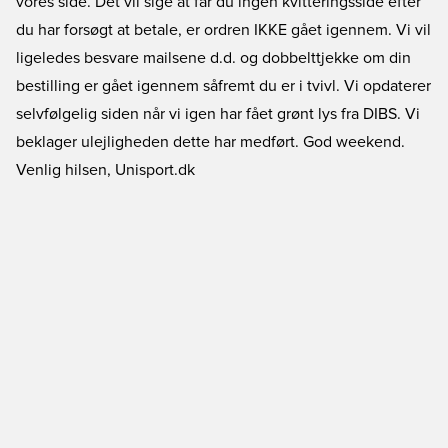
vores side. Det vil sige at får du ingen kvitteringsside efter
du har forsøgt at betale, er ordren IKKE gået igennem. Vi vil
ligeledes besvare mailsene d.d. og dobbelttjekke om din
bestilling er gået igennem såfremt du er i tvivl. Vi opdaterer
selvfølgelig siden når vi igen har fået grønt lys fra DIBS. Vi
beklager ulejligheden dette har medført. God weekend.
Venlig hilsen, Unisport.dk