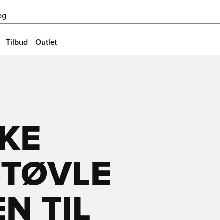
øg
Tilbud
Outlet
IKE
ØVLE 
N TIL