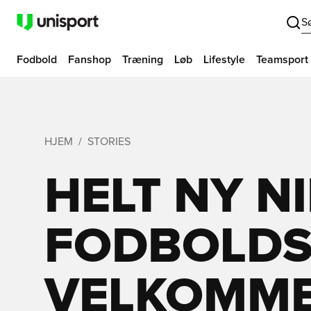
S
Fodbold
Fanshop
Træning
Løb
Lifestyle
Teamsport
HJEM
STORIES
HELT NY N
FODBOLDST
VELKOMME