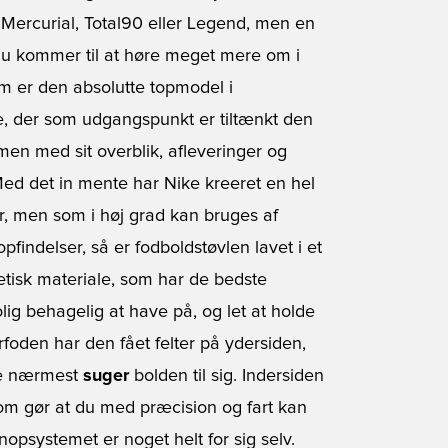
m Mercurial, Total90 eller Legend, men en
 du kommer til at høre meget mere om i
om er den absolutte topmodel i
e, der som udgangspunkt er tiltænkt den
en med sit overblik, afleveringer og
t. Med det in mente har Nike kreeret en hel
er, men som i høj grad kan bruges af
pfindelser, så er fodboldstøvlen lavet i et
etisk materiale, som har de bedste
ig behagelig at have på, og let at holde
rfoden har den fået felter på ydersiden,
de nærmest
suger
bolden til sig. Indersiden
 gør at du med præcision og fart kan
nopsystemet er noget helt for sig selv.