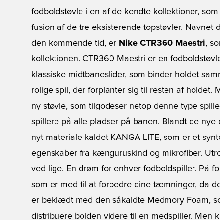
fodboldstøvle i en af de kendte kollektioner, so
fusion af de tre eksisterende topstøvler. Navnet
den kommende tid, er
Nike CTR360 Maestri
, s
kollektionen. CTR360 Maestri er en fodboldstøvl
klassiske midtbaneslider, som binder holdet samm
rolige spil, der forplanter sig til resten af holde
ny støvle, som tilgodeser netop denne type spill
spillere på alle pladser på banen. Blandt de nye o
nyt materiale kaldet KANGA LITE, som er et synt
egenskaber fra kænguruskind og mikrofiber. Utrol
ved lige. En drøm for enhver fodboldspiller. På fo
som er med til at forbedre dine tæmninger, da 
er beklædt med den såkaldte Medmory Foam, som
distribuere bolden videre til en medspiller. Men k