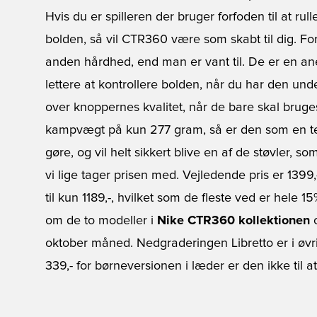
Hvis du er spilleren der bruger forfoden til at r
bolden, så vil CTR360 være som skabt til dig. Fo
anden hårdhed, end man er vant til. De er en ane
lettere at kontrollere bolden, når du har den un
over knoppernes kvalitet, når de bare skal bruges
kampvægt på kun 277 gram, så er den som en tek
gøre, og vil helt sikkert blive en af de støvler, so
vi lige tager prisen med. Vejledende pris er 1399
til kun 1189,-, hvilket som de fleste ved er hel
om de to modeller i
Nike CTR360 kollektionen
o
oktober måned. Nedgraderingen Libretto er i øvri
339,- for børneversionen i læder er den ikke ti