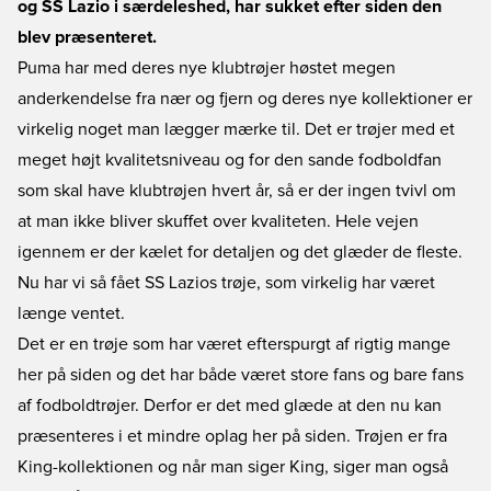
og SS Lazio i særdeleshed, har sukket efter siden den
blev præsenteret.
Puma har med deres nye klubtrøjer høstet megen
anderkendelse fra nær og fjern og deres nye kollektioner er
virkelig noget man lægger mærke til. Det er trøjer med et
meget højt kvalitetsniveau og for den sande fodboldfan
som skal have klubtrøjen hvert år, så er der ingen tvivl om
at man ikke bliver skuffet over kvaliteten. Hele vejen
igennem er der kælet for detaljen og det glæder de fleste.
Nu har vi så fået SS Lazios trøje, som virkelig har været
længe ventet.
Det er en trøje som har været efterspurgt af rigtig mange
her på siden og det har både været store fans og bare fans
af fodboldtrøjer. Derfor er det med glæde at den nu kan
præsenteres i et mindre oplag her på siden. Trøjen er fra
King-kollektionen og når man siger King, siger man også