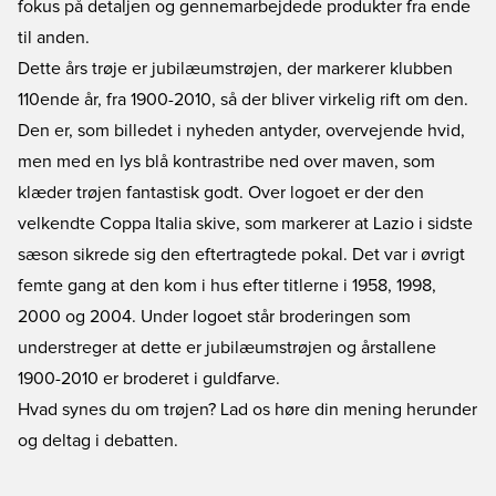
fokus på detaljen og gennemarbejdede produkter fra ende
til anden.
Dette års trøje er jubilæumstrøjen, der markerer klubben
110ende år, fra 1900-2010, så der bliver virkelig rift om den.
Den er, som billedet i nyheden antyder, overvejende hvid,
men med en lys blå kontrastribe ned over maven, som
klæder trøjen fantastisk godt. Over logoet er der den
velkendte Coppa Italia skive, som markerer at Lazio i sidste
sæson sikrede sig den eftertragtede pokal. Det var i øvrigt
femte gang at den kom i hus efter titlerne i 1958, 1998,
2000 og 2004. Under logoet står broderingen som
understreger at dette er jubilæumstrøjen og årstallene
1900-2010 er broderet i guldfarve.
Hvad synes du om trøjen? Lad os høre din mening herunder
og deltag i debatten.