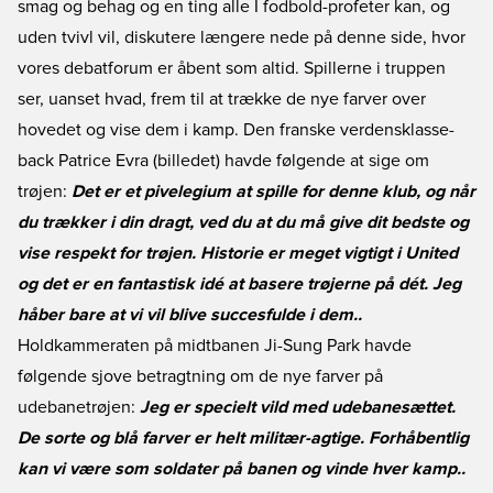
smag og behag og en ting alle I fodbold-profeter kan, og
uden tvivl vil, diskutere længere nede på denne side, hvor
vores debatforum er åbent som altid. Spillerne i truppen
ser, uanset hvad, frem til at trække de nye farver over
hovedet og vise dem i kamp. Den franske verdensklasse-
back Patrice Evra (billedet) havde følgende at sige om
trøjen:
Det er et pivelegium at spille for denne klub, og når
du trækker i din dragt, ved du at du må give dit bedste og
vise respekt for trøjen. Historie er meget vigtigt i United
og det er en fantastisk idé at basere trøjerne på dét. Jeg
håber bare at vi vil blive succesfulde i dem..
Holdkammeraten på midtbanen Ji-Sung Park havde
følgende sjove betragtning om de nye farver på
udebanetrøjen:
Jeg er specielt vild med udebanesættet.
De sorte og blå farver er helt militær-agtige. Forhåbentlig
kan vi være som soldater på banen og vinde hver kamp..