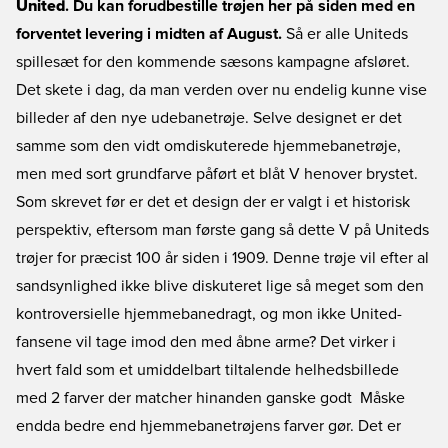
United
. Du kan forudbestille trøjen her på siden med en
forventet levering i midten af August.
Så er alle Uniteds
spillesæt for den kommende sæsons kampagne afsløret.
Det skete i dag, da man verden over nu endelig kunne vise
billeder af den nye udebanetrøje. Selve designet er det
samme som den vidt omdiskuterede hjemmebanetrøje,
men med sort grundfarve påført et blåt V henover brystet.
Som skrevet før er det et design der er valgt i et historisk
perspektiv, eftersom man første gang så dette V på Uniteds
trøjer for præcist 100 år siden i 1909. Denne trøje vil efter al
sandsynlighed ikke blive diskuteret lige så meget som den
kontroversielle hjemmebanedragt, og mon ikke United-
fansene vil tage imod den med åbne arme? Det virker i
hvert fald som et umiddelbart tiltalende helhedsbillede
med 2 farver der matcher hinanden ganske godt  Måske
endda bedre end hjemmebanetrøjens farver gør. Det er