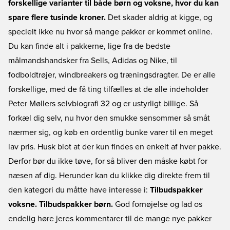
forskellige varianter til både børn og voksne, hvor du kan
spare flere tusinde kroner.
Det skader aldrig at kigge, og
specielt ikke nu hvor så mange pakker er kommet online.
Du kan finde alt i pakkerne, lige fra de bedste
målmandshandsker fra Sells, Adidas og Nike, til
fodboldtrøjer, windbreakers og træningsdragter. De er alle
forskellige, med de få ting tilfælles at de alle indeholder
Peter Møllers selvbiografi 32 og er ustyrligt billige. Så
forkæl dig selv, nu hvor den smukke sensommer så småt
nærmer sig, og køb en ordentlig bunke varer til en meget
lav pris. Husk blot at der kun findes en enkelt af hver pakke.
Derfor bør du ikke tøve, for så bliver den måske købt for
næsen af dig. Herunder kan du klikke dig direkte frem til
den kategori du måtte have interesse i:
Tilbudspakker
voksne.
Tilbudspakker børn.
God fornøjelse og lad os
endelig høre jeres kommentarer til de mange nye pakker