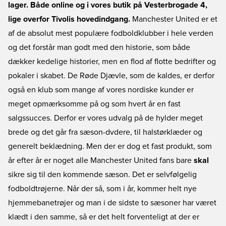
lager. Både online og i vores butik på Vesterbrogade 4,
lige overfor Tivolis hovedindgang.
Manchester United er et
af de absolut mest populære fodboldklubber i hele verden
og det forstår man godt med den historie, som både
dækker kedelige historier, men en flod af flotte bedrifter og
pokaler i skabet. De Røde Djævle, som de kaldes, er derfor
også en klub som mange af vores nordiske kunder er
meget opmærksomme på og som hvert år en fast
salgssucces. Derfor er vores udvalg på de hylder meget
brede og det går fra sæson-dvdere, til halstørklæder og
generelt beklædning. Men der er dog et fast produkt, som
år efter år er noget alle Manchester United fans bare
skal
sikre sig til den kommende sæson. Det er selvfølgelig
fodboldtrøjerne. Når der så, som i år, kommer helt nye
hjemmebanetrøjer og man i de sidste to sæsoner har været
klædt i den samme, så er det helt forventeligt at der er