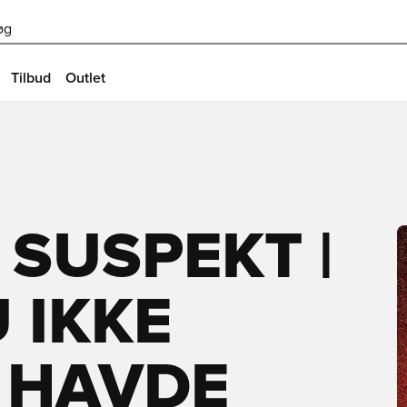
øg
Tilbud
Outlet
SUSPEKT |
 IKKE
 HAVDE