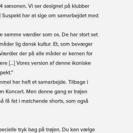
3/24 sæsonen. Vi ser designet på klubber
d Suspekt har at sige om samarbejdet med
 de samme værdier som os. De har stort set
måder lig dansk kultur. Et, som bevæger
 Værdier der på alle måder er kernen for
ere [...] Vores version af denne ikoniske
pekt.”
mmel har haft et samarbejde. Tilbage i
øn Koncert. Men denne gang er trøjen
så få fat i matchende shorts, som også
pecielle tryk bag på trøjen. Du kan vælge