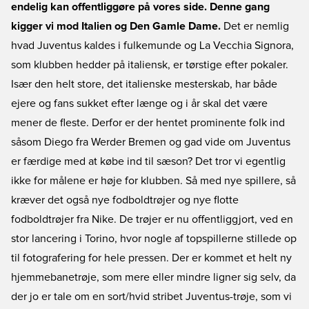
endelig kan offentliggøre på vores side. Denne gang
kigger vi mod Italien og Den Gamle Dame.
Det er nemlig
hvad Juventus kaldes i fulkemunde og La Vecchia Signora,
som klubben hedder på italiensk, er tørstige efter pokaler.
Især den helt store, det italienske mesterskab, har både
ejere og fans sukket efter længe og i år skal det være
mener de fleste. Derfor er der hentet prominente folk ind
såsom Diego fra Werder Bremen og gad vide om Juventus
er færdige med at købe ind til sæson? Det tror vi egentlig
ikke for målene er høje for klubben. Så med nye spillere, så
kræver det også nye fodboldtrøjer og nye flotte
fodboldtrøjer fra Nike. De trøjer er nu offentliggjort, ved en
stor lancering i Torino, hvor nogle af topspillerne stillede op
til fotografering for hele pressen. Der er kommet et helt ny
hjemmebanetrøje, som mere eller mindre ligner sig selv, da
der jo er tale om en sort/hvid stribet Juventus-trøje, som vi