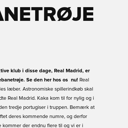
NETRØJE
T
ve klub i disse dage, Real Madrid, er
banetrøje. Se den her hos os  nu!
Real
les læber. Astronomiske spillerindkøb skal
te Real Madrid. Kaka kom til for nylig og i
den tredje portugiser i truppen. Bemærk at
ræftet deres kommende numre, og derfor
e kommer der endnu flere til og vi er i