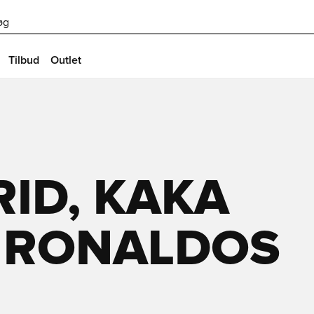
øg
Tilbud
Outlet
ID, KAKA
 RONALDOS