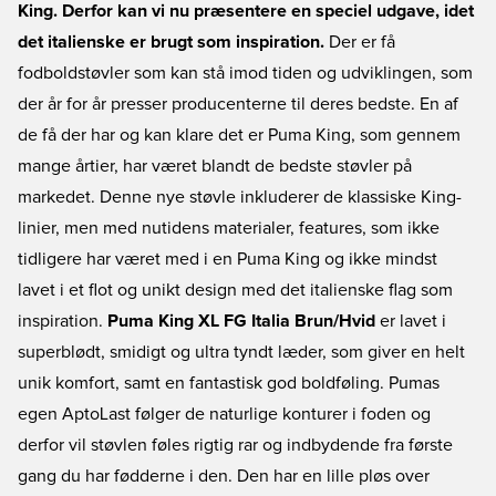
King. Derfor kan vi nu præsentere en speciel udgave, idet
det italienske er brugt som inspiration.
Der er få
fodboldstøvler som kan stå imod tiden og udviklingen, som
der år for år presser producenterne til deres bedste. En af
de få der har og kan klare det er Puma King, som gennem
mange årtier, har været blandt de bedste støvler på
markedet. Denne nye støvle inkluderer de klassiske King-
linier, men med nutidens materialer, features, som ikke
tidligere har været med i en Puma King og ikke mindst
lavet i et flot og unikt design med det italienske flag som
inspiration.
Puma King XL FG Italia Brun/Hvid
er lavet i
superblødt, smidigt og ultra tyndt læder, som giver en helt
unik komfort, samt en fantastisk god boldføling. Pumas
egen AptoLast følger de naturlige konturer i foden og
derfor vil støvlen føles rigtig rar og indbydende fra første
gang du har fødderne i den. Den har en lille pløs over